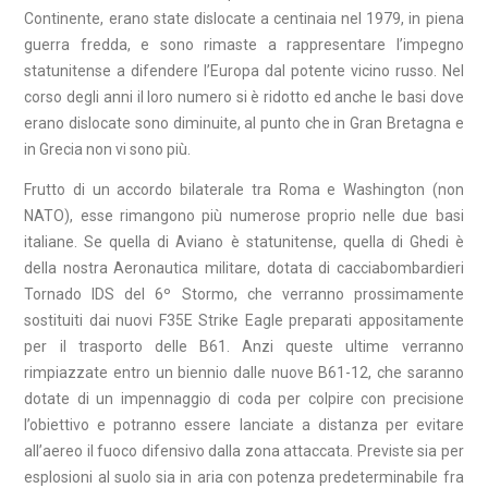
Continente, erano state dislocate a centinaia nel 1979, in piena
guerra fredda, e sono rimaste a rappresentare l’impegno
statunitense a difendere l’Europa dal potente vicino russo. Nel
corso degli anni il loro numero si è ridotto ed anche le basi dove
erano dislocate sono diminuite, al punto che in Gran Bretagna e
in Grecia non vi sono più.
Frutto di un accordo bilaterale tra Roma e Washington (non
NATO), esse rimangono più numerose proprio nelle due basi
italiane. Se quella di Aviano è statunitense, quella di Ghedi è
della nostra Aeronautica militare, dotata di cacciabombardieri
Tornado IDS del 6º Stormo, che verranno prossimamente
sostituiti dai nuovi F35E Strike Eagle preparati appositamente
per il trasporto delle B61. Anzi queste ultime verranno
rimpiazzate entro un biennio dalle nuove B61-12, che saranno
dotate di un impennaggio di coda per colpire con precisione
l’obiettivo e potranno essere lanciate a distanza per evitare
all’aereo il fuoco difensivo dalla zona attaccata. Previste sia per
esplosioni al suolo sia in aria con potenza predeterminabile fra