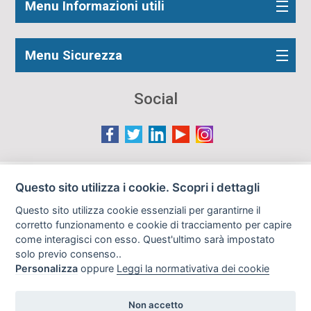
Menu Informazioni utili
Menu Sicurezza
Social
Le immagini presenti nel sito sono in parte reperite da
Questo sito utilizza i cookie. Scopri i dettagli
Internet e pertanto valutate di pubblico dominio. Qualora
Questo sito utilizza cookie essenziali per garantirne il
gli autori o i soggetti ritratti fossero contrari al loro utilizzo
corretto funzionamento e cookie di tracciamento per capire
in questa sede, l'Istituto, ove opportuno, provvederà a
come interagisci con esso. Quest'ultimo sarà impostato
rimuoverle previa richiesta all'indirizzo email:
solo previo consenso..
info@archiviodisarmo.it
Personalizza
oppure
Leggi la normativativa dei cookie
Non accetto