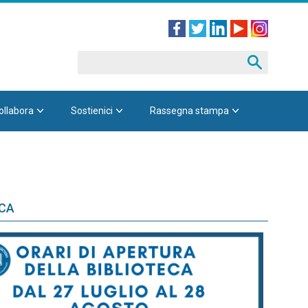
ollabora
Sostienici
Rassegna stampa
ECA