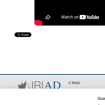
© IRIAD‎
Via Paolo Mercuri 8 - 0
C.F. 97018990586
Ques
P.Iva 04365231002