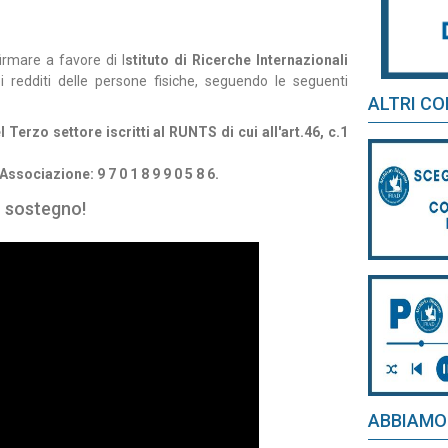
irmare a favore di I
stituto di Ricerche Internazionali
i redditi delle persone fisiche, seguendo le seguenti
ALTRI CO
Terzo settore iscritti al RUNTS di cui all'art.46, c.1
Associazione: 9 7 0 1 8 9 9 0 5 8 6.
o sostegno!
ABBIAMO