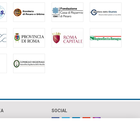
ZA
SOCIAL
olicy
policy
ht