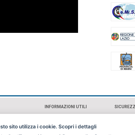
INFORMAZIONI UTILI
SICUREZ
0193 Roma (RM)
Contatti e orari
Cookie p
Mappa
Privacy 
to sito utilizza i cookie. Scopri i dettagli
Sostienici
Copyrig