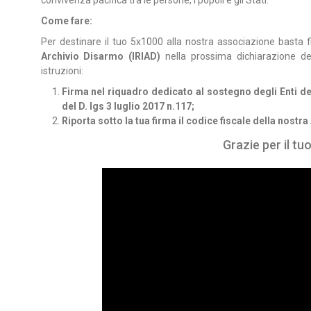
convivenza pacifica tra le persone, i popoli e gli Stati.
Come fare:
Per destinare il tuo 5x1000 alla nostra associazione basta f
Archivio Disarmo (IRIAD)
nella prossima dichiarazione de
istruzioni:
Firma nel riquadro dedicato al sostegno degli Enti del 
del D. lgs 3 luglio 2017 n.117;
Riporta sotto la tua firma il codice fiscale della nostra 
Grazie per il tu