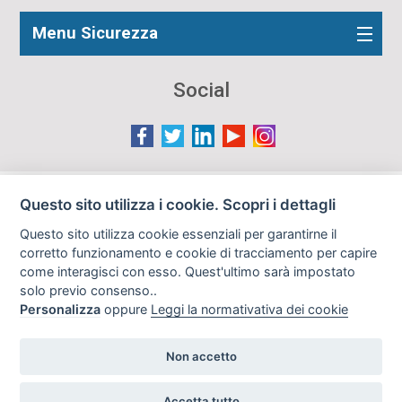
Menu Sicurezza
Social
Le immagini presenti nel sito sono in parte reperite da
Questo sito utilizza i cookie. Scopri i dettagli
Internet e pertanto valutate di pubblico dominio. Qualora
Questo sito utilizza cookie essenziali per garantirne il
gli autori o i soggetti ritratti fossero contrari al loro utilizzo
corretto funzionamento e cookie di tracciamento per capire
in questa sede, l'Istituto, ove opportuno, provvederà a
come interagisci con esso. Quest'ultimo sarà impostato
rimuoverle previa richiesta all'indirizzo email:
solo previo consenso..
info@archiviodisarmo.it
Personalizza
oppure
Leggi la normativativa dei cookie
Non accetto
Copyright 2019
Realizzazione siti web
Accetta tutto