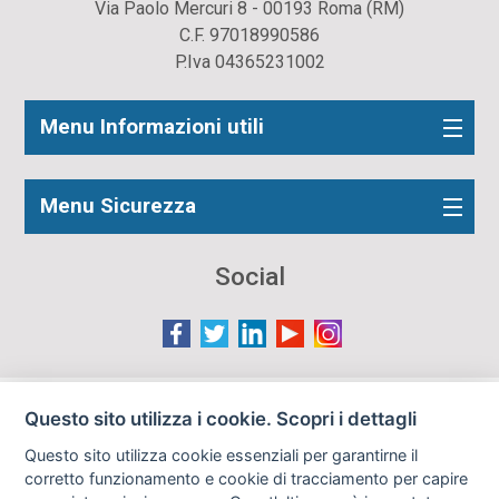
Via Paolo Mercuri 8 - 00193 Roma (RM)
C.F. 97018990586
P.Iva 04365231002
Menu Informazioni utili
Menu Sicurezza
Social
Le immagini presenti nel sito sono in parte reperite da
Questo sito utilizza i cookie. Scopri i dettagli
Internet e pertanto valutate di pubblico dominio. Qualora
Questo sito utilizza cookie essenziali per garantirne il
gli autori o i soggetti ritratti fossero contrari al loro utilizzo
corretto funzionamento e cookie di tracciamento per capire
in questa sede, l'Istituto, ove opportuno, provvederà a