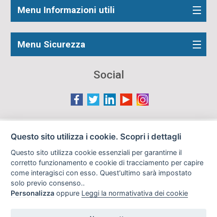
Menu Informazioni utili
Menu Sicurezza
Social
Le immagini presenti nel sito sono in parte reperite da
Questo sito utilizza i cookie. Scopri i dettagli
Internet e pertanto valutate di pubblico dominio. Qualora
Questo sito utilizza cookie essenziali per garantirne il
gli autori o i soggetti ritratti fossero contrari al loro utilizzo
corretto funzionamento e cookie di tracciamento per capire
in questa sede, l'Istituto, ove opportuno, provvederà a
come interagisci con esso. Quest'ultimo sarà impostato
rimuoverle previa richiesta all'indirizzo email:
solo previo consenso..
info@archiviodisarmo.it
Personalizza
oppure
Leggi la normativativa dei cookie