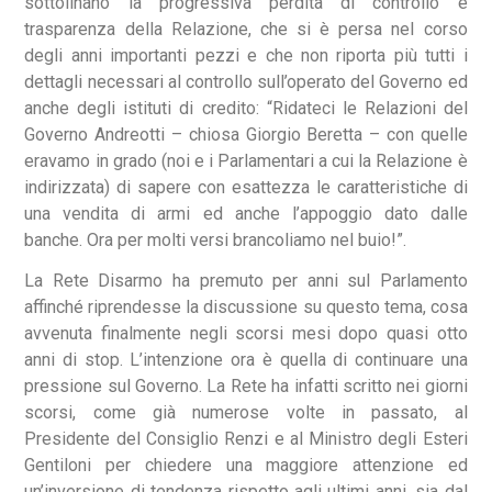
sottolinano la progressiva perdita di controllo e
trasparenza della Relazione, che si è persa nel corso
degli anni importanti pezzi e che non riporta più tutti i
dettagli necessari al controllo sull’operato del Governo ed
anche degli istituti di credito: “Ridateci le Relazioni del
Governo Andreotti – chiosa Giorgio Beretta – con quelle
eravamo in grado (noi e i Parlamentari a cui la Relazione è
indirizzata) di sapere con esattezza le caratteristiche di
una vendita di armi ed anche l’appoggio dato dalle
banche. Ora per molti versi brancoliamo nel buio!”.
La Rete Disarmo ha premuto per anni sul Parlamento
affinché riprendesse la discussione su questo tema, cosa
avvenuta finalmente negli scorsi mesi dopo quasi otto
anni di stop. L’intenzione ora è quella di continuare una
pressione sul Governo. La Rete ha infatti scritto nei giorni
scorsi, come già numerose volte in passato, al
Presidente del Consiglio Renzi e al Ministro degli Esteri
Gentiloni per chiedere una maggiore attenzione ed
un’inversione di tendenza rispetto agli ultimi anni, sia dal