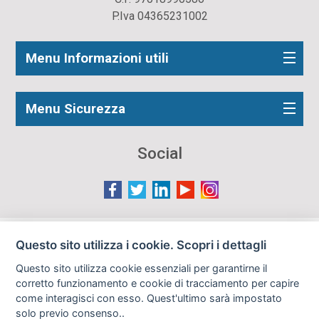
P.Iva 04365231002
Menu Informazioni utili
Menu Sicurezza
Social
Le immagini presenti nel sito sono in parte reperite da
Questo sito utilizza i cookie. Scopri i dettagli
Internet e pertanto valutate di pubblico dominio. Qualora
Questo sito utilizza cookie essenziali per garantirne il
gli autori o i soggetti ritratti fossero contrari al loro utilizzo
corretto funzionamento e cookie di tracciamento per capire
in questa sede, l'Istituto, ove opportuno, provvederà a
come interagisci con esso. Quest'ultimo sarà impostato
rimuoverle previa richiesta all'indirizzo email:
solo previo consenso..