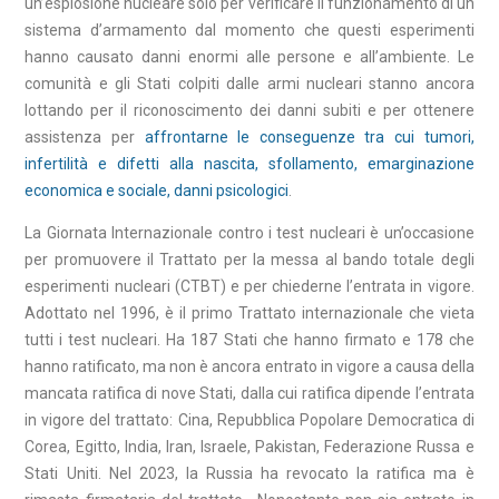
un’esplosione nucleare solo per verificare il funzionamento di un
sistema d’armamento dal momento che questi esperimenti
hanno causato danni enormi alle persone e all’ambiente. Le
comunità e gli Stati colpiti dalle armi nucleari stanno ancora
lottando per il riconoscimento dei danni subiti e per ottenere
assistenza per
affrontarne le conseguenze tra cui tumori,
infertilità e difetti alla nascita, sfollamento, emarginazione
economica e sociale, danni psicologici
.
La Giornata Internazionale contro i test nucleari è un’occasione
per promuovere il Trattato per la messa al bando totale degli
esperimenti nucleari (CTBT) e per chiederne l’entrata in vigore.
Adottato nel 1996, è il primo Trattato internazionale che vieta
tutti i test nucleari. Ha 187 Stati che hanno firmato e 178 che
hanno ratificato, ma non è ancora entrato in vigore a causa della
mancata ratifica di nove Stati, dalla cui ratifica dipende l’entrata
in vigore del trattato: Cina, Repubblica Popolare Democratica di
Corea, Egitto, India, Iran, Israele, Pakistan, Federazione Russa e
Stati Uniti. Nel 2023, la Russia ha revocato la ratifica ma è