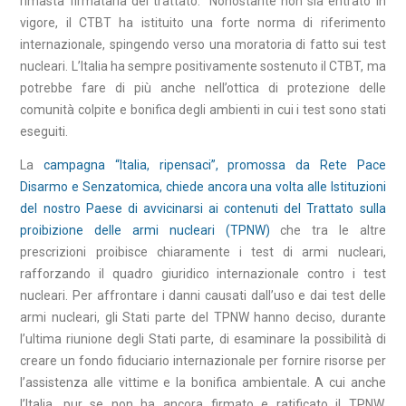
rimasta firmataria del trattato. Nonostante non sia entrato in
vigore, il CTBT ha istituito una forte norma di riferimento
internazionale, spingendo verso una moratoria di fatto sui test
nucleari. L’Italia ha sempre positivamente sostenuto il CTBT, ma
potrebbe fare di più anche nell’ottica di protezione delle
comunità colpite e bonifica degli ambienti in cui i test sono stati
eseguiti.
La
campagna “Italia, ripensaci”, promossa da Rete Pace
Disarmo e Senzatomica, chiede ancora una volta alle Istituzioni
del nostro Paese di avvicinarsi ai contenuti del Trattato sulla
proibizione delle armi nucleari (TPNW)
che tra le altre
prescrizioni proibisce chiaramente i test di armi nucleari,
rafforzando il quadro giuridico internazionale contro i test
nucleari. Per affrontare i danni causati dall’uso e dai test delle
armi nucleari, gli Stati parte del TPNW hanno deciso, durante
l’ultima riunione degli Stati parte, di esaminare la possibilità di
creare un fondo fiduciario internazionale per fornire risorse per
l’assistenza alle vittime e la bonifica ambientale. A cui anche
l’Italia, pur se non ha ancora firmato e ratificato il TPNW,