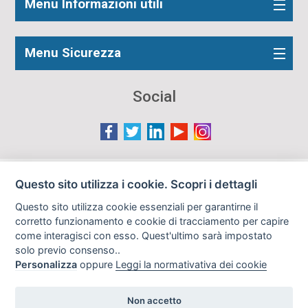
Menu Informazioni utili
Menu Sicurezza
Social
Le immagini presenti nel sito sono in parte reperite da
Questo sito utilizza i cookie. Scopri i dettagli
Internet e pertanto valutate di pubblico dominio. Qualora
Questo sito utilizza cookie essenziali per garantirne il
gli autori o i soggetti ritratti fossero contrari al loro utilizzo
corretto funzionamento e cookie di tracciamento per capire
in questa sede, l'Istituto, ove opportuno, provvederà a
come interagisci con esso. Quest'ultimo sarà impostato
rimuoverle previa richiesta all'indirizzo email:
solo previo consenso..
info@archiviodisarmo.it
Personalizza
oppure
Leggi la normativativa dei cookie
Non accetto