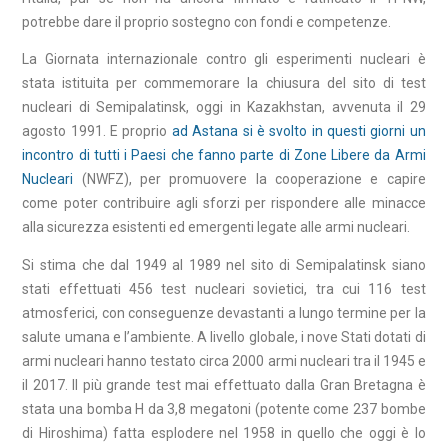
potrebbe dare il proprio sostegno con fondi e competenze.
La Giornata internazionale contro gli esperimenti nucleari è
stata istituita per commemorare la chiusura del sito di test
nucleari di Semipalatinsk, oggi in Kazakhstan, avvenuta il 29
agosto 1991. E proprio
ad Astana si è svolto in questi giorni un
incontro di tutti i Paesi che fanno parte di Zone Libere da Armi
Nucleari
(NWFZ), per promuovere la cooperazione e capire
come poter contribuire agli sforzi per rispondere alle minacce
alla sicurezza esistenti ed emergenti legate alle armi nucleari.
Si stima che dal 1949 al 1989 nel sito di Semipalatinsk siano
stati effettuati 456 test nucleari sovietici, tra cui 116 test
atmosferici, con conseguenze devastanti a lungo termine per la
salute umana e l’ambiente. A livello globale, i nove Stati dotati di
armi nucleari hanno testato circa 2000 armi nucleari tra il 1945 e
il 2017. Il più grande test mai effettuato dalla Gran Bretagna è
stata una bomba H da 3,8 megatoni (potente come 237 bombe
di Hiroshima) fatta esplodere nel 1958 in quello che oggi è lo