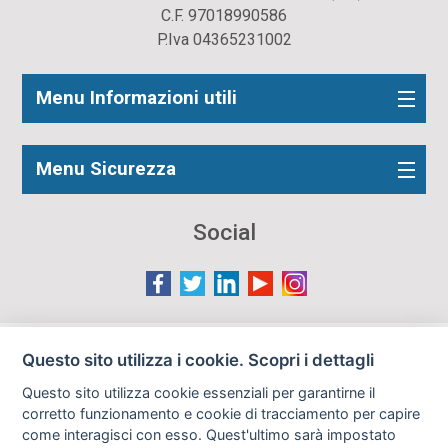
C.F. 97018990586
P.Iva 04365231002
Menu Informazioni utili
Menu Sicurezza
Social
Le immagini presenti nel sito sono in parte reperite da
Questo sito utilizza i cookie. Scopri i dettagli
Internet e pertanto valutate di pubblico dominio. Qualora
Questo sito utilizza cookie essenziali per garantirne il
gli autori o i soggetti ritratti fossero contrari al loro utilizzo
corretto funzionamento e cookie di tracciamento per capire
in questa sede, l'Istituto, ove opportuno, provvederà a
come interagisci con esso. Quest'ultimo sarà impostato