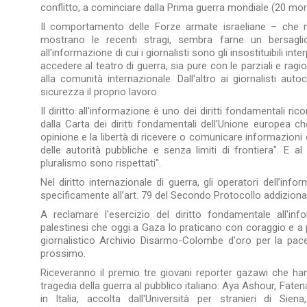
conflitto, a cominciare dalla Prima guerra mondiale (20 mort
Il comportamento delle Forze armate israeliane – che no
mostrano le recenti stragi, sembra farne un bersagl
all'informazione di cui i giornalisti sono gli insostituibili int
accedere al teatro di guerra, sia pure con le parziali e ragi
alla comunità internazionale. Dall'altro ai giornalisti auto
sicurezza il proprio lavoro.
Il diritto all'informazione è uno dei diritti fondamentali ric
dalla Carta dei diritti fondamentali dell'Unione europea che
opinione e la libertà di ricevere o comunicare informazion
delle autorità pubbliche e senza limiti di frontiera". E 
pluralismo sono rispettati".
Nel diritto internazionale di guerra, gli operatori dell’in
specificamente all’art. 79 del Secondo Protocollo addizional
A reclamare l'esercizio del diritto fondamentale all'inf
palestinesi che oggi a Gaza lo praticano con coraggio e a p
giornalistico Archivio Disarmo-Colombe d'oro per la pac
prossimo.
Riceveranno il premio tre giovani reporter gazawi che ha
tragedia della guerra al pubblico italiano: Aya Ashour, Fa
in Italia, accolta dall'Università per stranieri di 