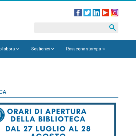
ollabora
Sostienici
Rassegna stampa
ECA