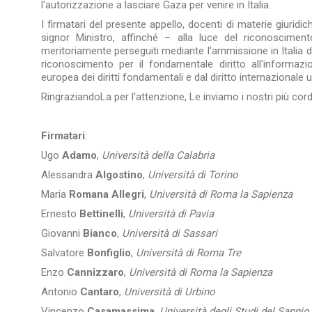
l'autorizzazione a lasciare Gaza per venire in Italia.
I firmatari del presente appello, docenti di materie giuridich
signor Ministro, affinché – alla luce del riconoscimento 
meritoriamente perseguiti mediante l'ammissione in Italia di
riconoscimento per il fondamentale diritto all'informazio
europea dei diritti fondamentali e dal diritto internazionale 
RingraziandoLa per l'attenzione, Le inviamo i nostri più cordi
Firmatari
:
Ugo
Adamo
,
Università della Calabria
Alessandra
Algostino
,
Università di Torino
Maria
Romana Allegri
,
Università di Roma la Sapienza
Ernesto
Bettinelli
,
Università di Pavia
Giovanni
Bianco
,
Università di Sassari
Salvatore
Bonfiglio
,
Università di Roma Tre
Enzo
Cannizzaro
,
Università di Roma la Sapienza
Antonio
Cantaro
,
Università di Urbino
Vincenzo
Casamassima
,
Università degli Studi del Sannio