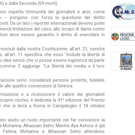
i) e dalla Seconda (69 morti).
n rispetta l'immunità dei giornalisti e anzi, come
io – pongono con forza la questione del diritto
erpreti. Da un lato i reporter internazionali devono poter
onevoli limitazioni del caso, allo scopo di darne conto
ctoni deve essere garantito il diritto di esercitare in
onosciuti dalla nostra Costituzione, all’art. 21, nonché
, all'art. 11 specifica che esso "include la libertà di
i o idee senza che ci possa essere ingerenza da parte
al comma 2 aggiunge: "La libertà dei media e il loro
formazione sono considerati persone protette, tutelate
e alle quattro convenzioni di Ginevra.
ormazione e a riconoscere il valore dei giornalisti
roprio rischio, è dedicata la 41^ edizione del Premio
e che si terrà a Roma in Campidoglio il 18 ottobre
nno avuto un ruolo importante nel far conoscere la
tena Mohanna, Alhassan Selmi. Mentre Aya Ashour è già
Siena, Fatena Mohanna e Alhassan Selmi attendono