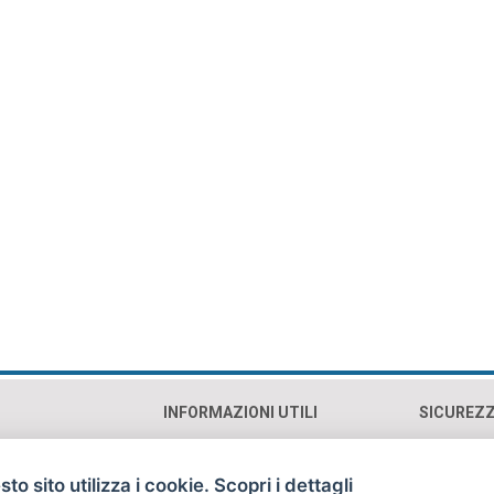
INFORMAZIONI UTILI
SICUREZ
0193 Roma (RM)
Contatti e orari
Cookie p
Mappa
Privacy 
to sito utilizza i cookie. Scopri i dettagli