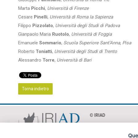
Marta
Picchi
,
Università di Firenze
Cesare
Pinelli
,
Università di Roma la Sapienza
Filippo
Pizzolato
,
Università degli Studi di Padova
Gianpaolo Maria
Ruotolo
,
Università di Foggia
Emanuele
Sommario
,
Scuola Superiore Sant’Anna, Pisa
Roberto
Toniatti
,
Università degli Studi di Trento
Alessandro
Torre
,
Università di Bari
Torna indietro
© IRIAD‎
Via Paolo Mercuri 8 - 0
C.F. 97018990586
Ques
P.Iva 04365231002