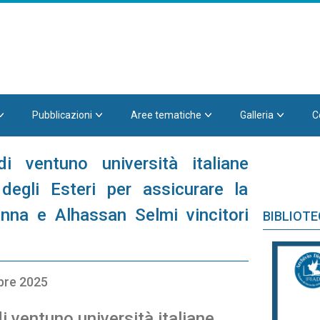
Pubblicazioni
Aree tematiche
Galleria
C
di ventuno università italiane
degli Esteri per assicurare la
na e Alhassan Selmi vincitori
BIBLIOT
bre 2025
i ventuno università italiane