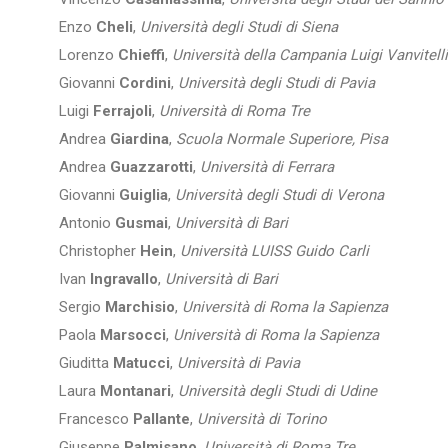
Enzo
Cheli
,
Università degli Studi di Siena
Lorenzo
Chieffi
,
Università della Campania Luigi Vanvitelli
Giovanni
Cordini
,
Università degli Studi di Pavia
Luigi
Ferrajoli
,
Università di Roma Tre
Andrea
Giardina
,
Scuola Normale Superiore, Pisa
Andrea
Guazzarotti
,
Università di Ferrara
Giovanni
Guiglia
,
Università degli Studi di Verona
Antonio
Gusmai
,
Università di Bari
Christopher
Hein
,
Università LUISS Guido Carli
Ivan
Ingravallo
,
Università di Bari
Sergio
Marchisio
,
Università di Roma la Sapienza
Paola
Marsocci
,
Università di Roma la Sapienza
Giuditta
Matucci
,
Università di Pavia
Laura
Montanari
,
Università degli Studi di Udine
Francesco
Pallante
,
Università di Torino
Giuseppe
Palmisano
,
Università di Roma Tre