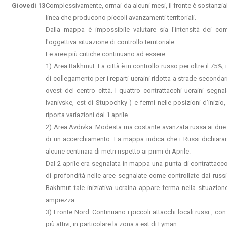
Giovedì 13
Complessivamente, ormai da alcuni mesi, il fronte è sostanzialme
linea che producono piccoli avanzamenti territoriali.
Dalla mappa è impossibile valutare sia l'intensità dei comb
l'oggettiva situazione di controllo territoriale.
Le aree più critiche continuano ad essere:
1) Area Bakhmut. La città è in controllo russo per oltre il 75%,
di collegamento per i reparti ucraini ridotta a strade secondar
ovest del centro città. I quattro contrattacchi ucraini segnala
Ivanivske, est di Stupochky ) e fermi nelle posizioni d’ini
riporta variazioni dal 1 aprile.
2) Area Avdivka. Modesta ma costante avanzata russa ai due la
di un accerchiamento. La mappa indica che i Russi dichiaran
alcune centinaia di metri rispetto ai primi di Aprile.
Dal 2 aprile era segnalata in mappa una punta di contrattacco
di profondità nelle aree segnalate come controllate dai russi
Bakhmut tale iniziativa ucraina appare ferma nella situazion
ampiezza.
3) Fronte Nord. Continuano i piccoli attacchi locali russi , con 
più attivi, in particolare la zona a est di Lyman.