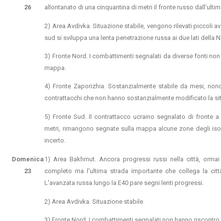
26
allontanato di una cinquantina di metri il fronte russo dall’ulti
2) Area Avdivka. Situazione stabile, vengono rilevati piccoli a
sud si sviluppa una lenta penetrazione russa ai due lati della 
3) Fronte Nord. I combattimenti segnalati da diverse fonti non ha
mappa.
4) Fronte Zaporizhia. Sostanzialmente stabile da mesi, nono
contrattacchi che non hanno sostanzialmente modificato la si
5) Fronte Sud. Il contrattacco ucraino segnalato di fronte 
metri, rimangono segnate sulla mappa alcune zone degli isolotti
incerto.
Domenica
1) Area Bakhmut. Ancora progressi russi nella città, ormai
23
completo ma l'ultima strada importante che collega la città 
L'avanzata russa lungo la E40 pare segni lenti progressi.
2) Area Avdivka. Situazione stabile.
3) Fronte Nord. I combattimenti segnalati non hanno riscontro in