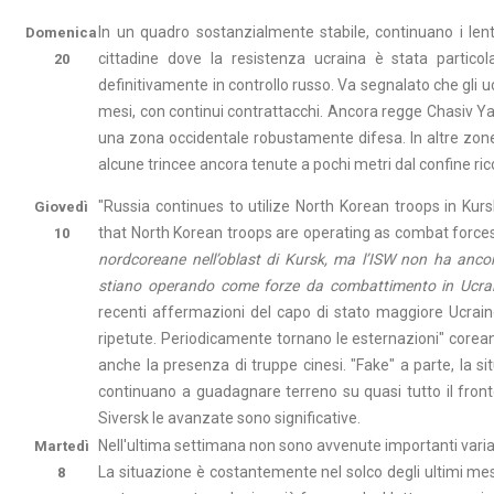
In un quadro sostanzialmente stabile, continuano i lent
Domenica
cittadine dove la resistenza ucraina è stata partico
20​
definitivamente in controllo russo. Va segnalato che gli u
mesi, con continui contrattacchi. Ancora regge Chasiv Y
una zona occidentale robustamente difesa. In altre zone
alcune trincee ancora tenute a pochi metri dal confine ric
"Russia continues to utilize North Korean troops in Kur
Giovedì
that North Korean troops are operating as combat forces 
10
nordcoreane nell’oblast di Kursk, ma l’ISW non ha anco
stiano operando come forze da combattimento in Ucra
recenti affermazioni del capo di stato maggiore Ucrai
ripetute. Periodicamente tornano le esternazioni" corean
anche la presenza di truppe cinesi. "Fake" a parte, la 
continuano a guadagnare terreno su quasi tutto il fronte
Siversk le avanzate sono significative.
Nell'ultima settimana non sono avvenute importanti variazi
Martedì
La situazione è costantemente nel solco degli ultimi mesi
8