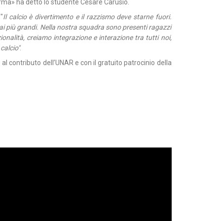
forma» ha detto lo studente Cesare Carusio.
 "
Il calcio è divertimento e il razzismo deve starne fuori.
ai più grandi. Nella nostra squadra sono presenti ragazzi
onalità, creiamo integrazione e interazione tra tutti noi,
calcio"
.
 contributo dell’UNAR e con il gratuito patrocinio della