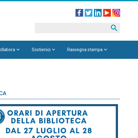
ollabora
Sostienici
Rassegna stampa
ECA