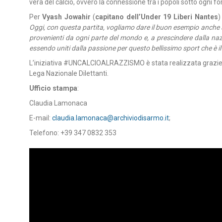
vera del calcio, ovvero la connessione tra i popoli sotto ogni 
Per
Vyash Jowahir
(
capitano dell’Under 19 Liberi Nantes
)
Oggi, con questa partita, vogliamo dare il buon esempio anche 
provenienti da ogni parte del mondo e, a prescindere dalla nazi
essendo uniti dalla passione per questo bellissimo sport che è il 
L’iniziativa #UNCALCIOALRAZZISMO è stata realizzata grazie al
Lega Nazionale Dilettanti.
Ufficio stampa
:
Claudia Lamonaca
E-mail:
claudia.lamonaca@archiviodisarmo.it
;
Telefono: +39 347 0832 353