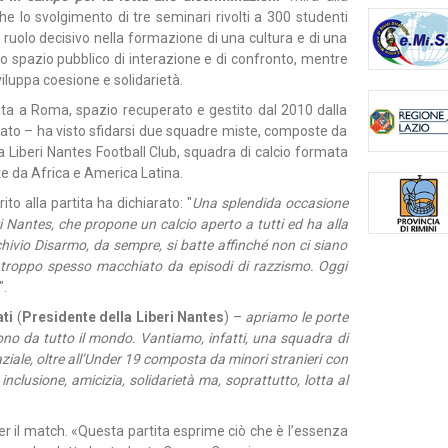
he lo svolgimento di tre seminari rivolti a 300 studenti
n ruolo decisivo nella formazione di una cultura e di una
mo spazio pubblico di interazione e di confronto, mentre
iluppa coesione e solidarietà.
alata a Roma, spazio recuperato e gestito dal 2010 dalla
riato – ha visto sfidarsi due squadre miste, composte da
a Liberi Nantes Football Club, squadra di calcio formata
te da Africa e America Latina.
rito alla partita ha dichiarato: "
Una splendida occasione
i Nantes, che propone un calcio aperto a tutti ed ha alla
rchivio Disarmo, da sempre, si batte affinché non ci siano
o, troppo spesso macchiato da episodi di razzismo. Oggi
".
ati
(
Presidente della Liberi Nantes
) –
apriamo le porte
gono da tutto il mondo. Vantiamo, infatti, una squadra di
aziale, oltre all’Under 19 composta da minori stranieri con
 inclusione, amicizia, solidarietà ma, soprattutto, lotta al
 per il match. «Questa partita esprime ciò che è l’essenza