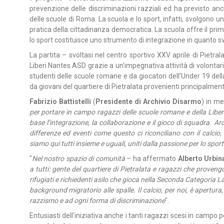
prevenzione delle discriminazioni razziali ed ha previsto anc
delle scuole di Roma. La scuola e lo sport, infatti, svolgono u
pratica della cittadinanza democratica. La scuola offre il pri
lo sport costituisce uno strumento di integrazione in quanto sv
La partita – svoltasi nel centro sportivo XXV aprile di Pietr
Liberi Nantes ASD grazie a un’impegnativa attività di volonta
studenti delle scuole romane e da giocatori dell’Under 19 dell
da giovani del quartiere di Pietralata provenienti principalmen
Fabrizio Battistelli
(
Presidente di Archivio Disarmo
) in me
per portare in campo ragazzi delle scuole romane e della Liber
base l’integrazione, la collaborazione e il gioco di squadra. A
differenze ed eventi come questo ci riconciliano con il calci
siamo qui tutti insieme e uguali, uniti dalla passione per lo sport
"
Nel nostro spazio di comunità
– ha affermato
Alberto Urbin
a tutti: gente del quartiere di Pietralata e ragazzi che proven
rifugiati e richiedenti asilo che gioca nella Seconda Categoria L
background migratorio alle spalle. Il calcio, per noi, è apertura,
razzismo e ad ogni forma di discriminazione
".
Entusiasti dell’iniziativa anche i tanti ragazzi scesi in campo