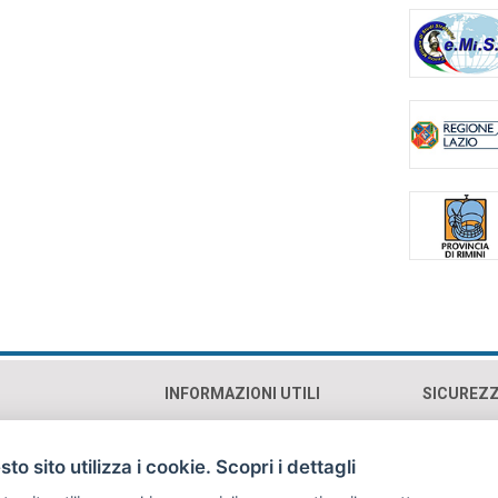
INFORMAZIONI UTILI
SICUREZ
0193 Roma (RM)
Contatti e orari
Cookie p
Mappa
Privacy 
to sito utilizza i cookie. Scopri i dettagli
Sostienici
Copyrig