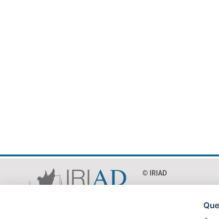
© IRIAD‎
Via Paolo Mercuri 8 - 0
C.F. 97018990586
Ques
P.Iva 04365231002