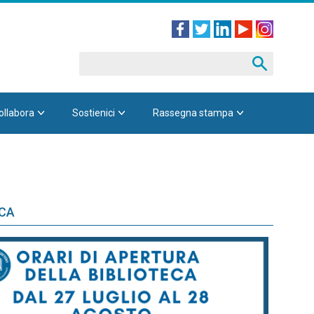
ollabora
Sostienici
Rassegna stampa
ECA