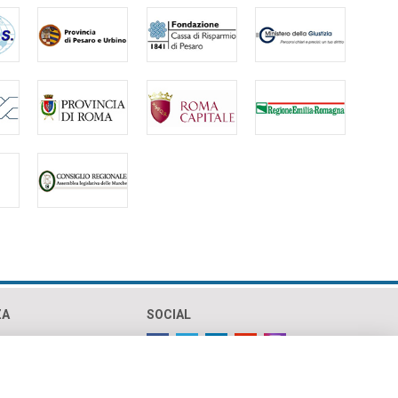
ZA
SOCIAL
olicy
policy
ht