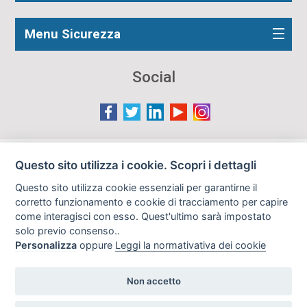
Menu Sicurezza
Social
Le immagini presenti nel sito sono in parte reperite da
Questo sito utilizza i cookie. Scopri i dettagli
Internet e pertanto valutate di pubblico dominio. Qualora
Questo sito utilizza cookie essenziali per garantirne il
gli autori o i soggetti ritratti fossero contrari al loro utilizzo
corretto funzionamento e cookie di tracciamento per capire
in questa sede, l'Istituto, ove opportuno, provvederà a
come interagisci con esso. Quest'ultimo sarà impostato
rimuoverle previa richiesta all'indirizzo email:
solo previo consenso..
info@archiviodisarmo.it
Personalizza
oppure
Leggi la normativativa dei cookie
Non accetto
Copyright 2019