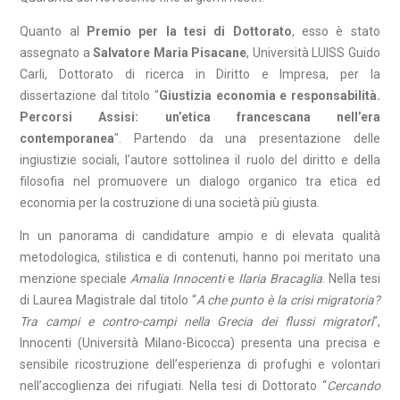
Quanto al
Premio per la tesi di Dottorato
, esso è stato
assegnato a
Salvatore Maria Pisacane
, Università LUISS Guido
Carli, Dottorato di ricerca in Diritto e Impresa, per la
dissertazione dal titolo "
Giustizia economia e responsabilità.
Percorsi Assisi: un’etica francescana nell’era
contemporanea
". Partendo da una presentazione delle
ingiustizie sociali, l’autore sottolinea il ruolo del diritto e della
filosofia nel promuovere un dialogo organico tra etica ed
economia per la costruzione di una società più giusta.
In un panorama di candidature ampio e di elevata qualità
metodologica, stilistica e di contenuti, hanno poi meritato una
menzione speciale
Amalia Innocenti
e
Ilaria Bracaglia
. Nella tesi
di Laurea Magistrale dal titolo “
A che punto è la crisi migratoria?
Tra campi e contro-campi nella Grecia dei flussi migratori
”,
Innocenti (Università Milano-Bicocca) presenta una precisa e
sensibile ricostruzione dell’esperienza di profughi e volontari
nell’accoglienza dei rifugiati. Nella tesi di Dottorato “
Cercando