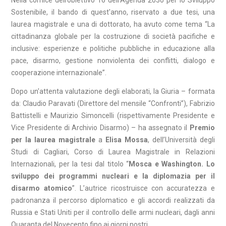
Nella cornice dell’obiettivo 16 dell’Agenda 2030 per lo Sviluppo
Sostenibile, il bando di quest'anno, riservato a due tesi, una
laurea magistrale e una di dottorato, ha avuto come tema “La
cittadinanza globale per la costruzione di società pacifiche e
inclusive: esperienze e politiche pubbliche in educazione alla
pace, disarmo, gestione nonviolenta dei conflitti, dialogo e
cooperazione internazionale”.
Dopo un'attenta valutazione degli elaborati, la Giuria – formata
da: Claudio Paravati (Direttore del mensile “Confronti”), Fabrizio
Battistelli e Maurizio Simoncelli (rispettivamente Presidente e
Vice Presidente di Archivio Disarmo) – ha assegnato il
Premio
per la laurea magistrale
a
Elisa Mossa
, dell’Università degli
Studi di Cagliari, Corso di Laurea Magistrale in Relazioni
Internazionali, per la tesi dal titolo “
Mosca e Washington. Lo
sviluppo dei programmi nucleari e la diplomazia per il
disarmo atomico
”. L’autrice ricostruisce con accuratezza e
padronanza il percorso diplomatico e gli accordi realizzati da
Russia e Stati Uniti per il controllo delle armi nucleari, dagli anni
Quaranta del Novecento fino ai giorni nostri.