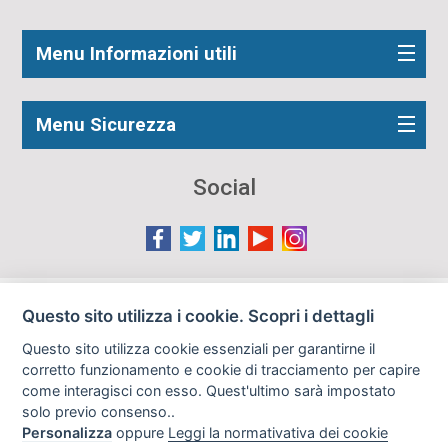
Menu Informazioni utili
Menu Sicurezza
Social
Le immagini presenti nel sito sono in parte reperite da
Questo sito utilizza i cookie. Scopri i dettagli
Internet e pertanto valutate di pubblico dominio. Qualora
Questo sito utilizza cookie essenziali per garantirne il
gli autori o i soggetti ritratti fossero contrari al loro utilizzo
corretto funzionamento e cookie di tracciamento per capire
in questa sede, l'Istituto, ove opportuno, provvederà a
come interagisci con esso. Quest'ultimo sarà impostato
rimuoverle previa richiesta all'indirizzo email:
solo previo consenso..
info@archiviodisarmo.it
Personalizza
oppure
Leggi la normativativa dei cookie