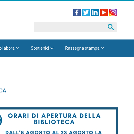
ollabora
Sostienici
Rassegna stampa
ECA