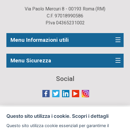
Via Paolo Mercuri 8 - 00193 Roma (RM)
C.F. 97018990586
P.Iva 04365231002
Menu Informazioni utili
Menu Sicurezza
Social
Le immagini presenti nel sito sono in parte reperite da
Questo sito utilizza i cookie. Scopri i dettagli
Internet e pertanto valutate di pubblico dominio. Qualora
Questo sito utilizza cookie essenziali per garantirne il
gli autori o i soggetti ritratti fossero contrari al loro utilizzo