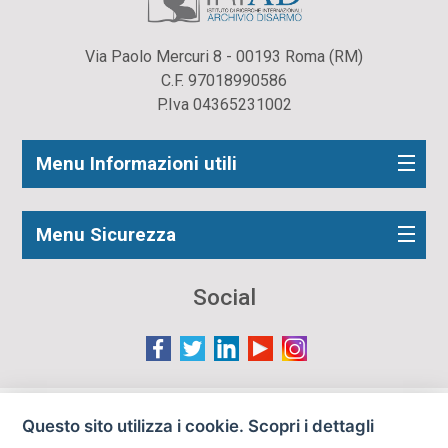
Via Paolo Mercuri 8 - 00193 Roma (RM)
C.F. 97018990586
P.Iva 04365231002
Menu Informazioni utili
Menu Sicurezza
Social
Le immagini presenti nel sito sono in parte reperite da
Questo sito utilizza i cookie. Scopri i dettagli
Internet e pertanto valutate di pubblico dominio. Qualora