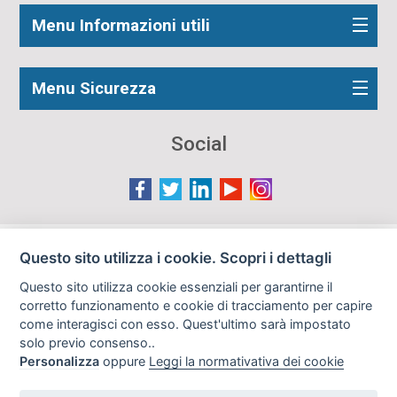
Menu Informazioni utili
Menu Sicurezza
Social
Le immagini presenti nel sito sono in parte reperite da
Questo sito utilizza i cookie. Scopri i dettagli
Internet e pertanto valutate di pubblico dominio. Qualora
Questo sito utilizza cookie essenziali per garantirne il
gli autori o i soggetti ritratti fossero contrari al loro utilizzo
corretto funzionamento e cookie di tracciamento per capire
in questa sede, l'Istituto, ove opportuno, provvederà a
come interagisci con esso. Quest'ultimo sarà impostato
rimuoverle previa richiesta all'indirizzo email:
solo previo consenso..
info@archiviodisarmo.it
Personalizza
oppure
Leggi la normativativa dei cookie