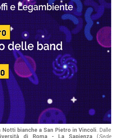
a
Notti bianche a San Pietro in Vincoli
. Dalle
versità di Roma - La Sapienza
(
Sede