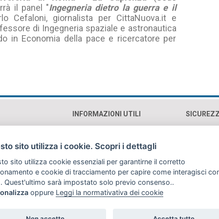
rrà il panel "
Ingegneria dietro la guerra e il
rlo Cefaloni, giornalista per CittaNuova.it e
ofessore di Ingegneria spaziale e astronautica
do in Economia della pace e ricercatore per
INFORMAZIONI UTILI
SICUREZ
0193 Roma (RM)
Contatti e orari
Cookie p
Mappa
Privacy 
to sito utilizza i cookie. Scopri i dettagli
Sostienici
Copyrig
o sito utilizza cookie essenziali per garantirne il corretto
Traspar
ionamento e cookie di tracciamento per capire come interagisci co
. Quest'ultimo sarà impostato solo previo consenso..
onalizza
oppure
Leggi la normativativa dei cookie
tanto valutate di pubblico dominio. Qualora gli autori o i soggetti ritratti fosse
ovvederà a rimuoverle previa richiesta all'indirizzo email: info@archiviodisarmo
Non accetto
Accetta tutto