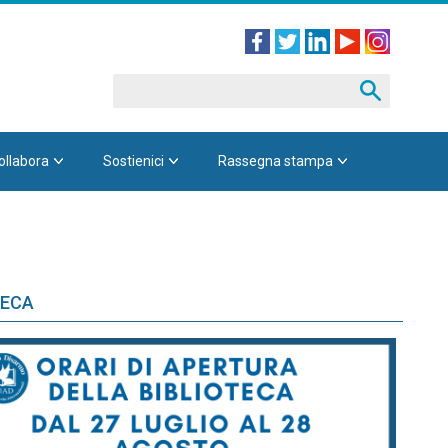
ollabora
Sostienici
Rassegna stampa
TECA