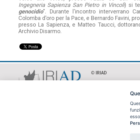
Ingegneria
Sapienza San Pietro in Vincoli
) si te
genocidio
". Durante l'incontro interverrano Ca
Colomba d'oro per la Pace, e Bernardo Favini, pr
presso La Sapienza, e Matteo Taucci, dottoran
Archivio Disarmo.
© IRIAD‎
Via Paolo Mercuri 8 - 0
C.F. 97018990586
Ques
P.Iva 04365231002
Quest
funz
esso
Pers
Le immagini presenti nel sito sono in parte reperite da Internet e per
pr