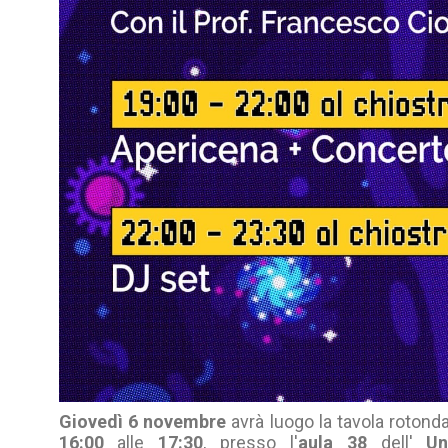
Giovedì 6 novembre
avrà luogo la tavola rotond
16:00
alle
17:30
, presso l'
aula 38
dell'
Uni