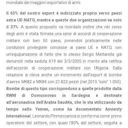
mondiale dei maggiori esportatori di armi.
Il 63% del nostro export è indirizzato proprio verso paesi
extra UE-NATO, mentre a queste due organizzazioni va solo
il 37%
. A questo proposito va ricordato inoltre che nel corso
degli anni è stata firmata una serie di accordi di cooperazione
militare con ben 50 paesi, ponendoli praticamente nelle
condizioni privilegiate concesse ai paesi UE e NATO, con
un’equiparazione di fatto che lo stesso Sergio Mattarella già
denunciò nella seduta 619 del 3/5/2005 in merito alla ratifica
dell’accordo di cooperazione militare con l’Algeria. Dalla
relazione si rileva anche un incremento dell’export di bombe
d’aereo MK82 e MK84 con 21.822 pezzi (nel 2015 “solo” 1.050).
Bombe di questo tipo corrispondono a quelle prodotte dalla
RWM di Domusnovas in Sardegna e destinate
all’aeronautica dell’Arabia Saudita, che le sta utilizzando da
tempo nello Yemen, come ha documentato Amnesty
International
. Leonardo/Finmeccanica si conferma come primo
operatore del settore, con quasi l’80% del settore, seguita a