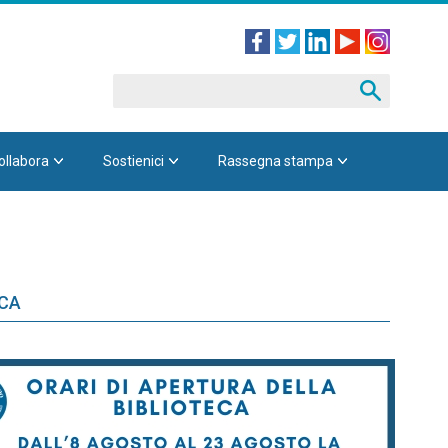
ollabora
Sostienici
Rassegna stampa
ECA