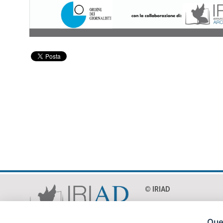
© IRIAD‎
Via Paolo Mercuri 8 - 0
C.F. 97018990586
Ques