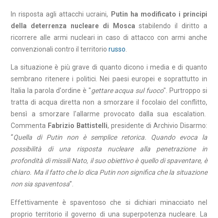
In risposta agli attacchi ucraini,
Putin ha modificato i principi
della deterrenza nucleare di Mosca
stabilendo il diritto a
ricorrere alle armi nucleari in caso di attacco con armi anche
convenzionali contro il territorio
russo
.
La situazione è più grave di quanto dicono i media e di quanto
sembrano ritenere i politici. Nei paesi europei e soprattutto in
Italia la parola d'ordine è "
gettare acqua sul fuoco
". Purtroppo si
tratta di acqua diretta non a smorzare il focolaio del conflitto,
bensì a smorzare l'allarme provocato dalla sua escalation.
Commenta
Fabrizio Battistelli
, presidente di Archivio Disarmo:
“
Quella di Putin non è semplice retorica. Quando evoca la
possibilità di una risposta nucleare alla penetrazione in
profondità di missili Nato, il suo obiettivo è quello di spaventare, è
chiaro. Ma il fatto che lo dica Putin non significa che la situazione
non sia spaventosa
”.
Effettivamente è spaventoso che si dichiari minacciato nel
proprio territorio il governo di una superpotenza nucleare. La