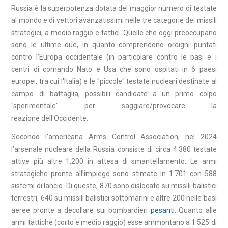
Russia è la superpotenza dotata del maggior numero di testate
al mondo e di vettori avanzatissimi nelle tre categorie dei missili
strategici, a medio raggio e tattici. Quelle che oggi preoccupano
sono le ultime due, in quanto comprendono ordigni puntati
contro l'Europa occidentale (in particolare contro le basi e i
centri di comando Nato e Usa che sono ospitati in 6 paesi
europei, tra cui l'Italia) e le "piccole" testate nucleari destinate al
campo di battaglia, possibili candidate a un primo colpo
"sperimentale" per saggiare/provocare la
reazione dell'Occidente.
Secondo l’americana Arms Control Association, nel 2024
l’arsenale nucleare della Russia consiste di circa 4.380 testate
attive più altre 1.200 in attesa di smantellamento. Le armi
strategiche pronte all’impiego sono stimate in 1.701 con 588
sistemi di lancio. Di queste, 870 sono dislocate su missili balistici
terrestri, 640 su missili balistici sottomarini e altre 200 nelle basi
aeree pronte a decollare sui bombardieri
pesanti
. Quanto alle
armi tattiche (corto e medio raggio) esse ammontano a 1.525 di