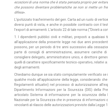
eccezioni di una norma che è stata pensata proprio per evitare co
che possono diventare problematiche se non si mette un freno
difesa
».
L’ipotizzato trasferimento del gen. Carta ad un ruolo di vertic
diversi punti di vista, e anche in possibile contrasto con il 
l’export di armamenti. L’articolo 22 di tale norma (“Divieti a con
1. I dipendenti pubblici civili e militari, preposti a qualsias
all'applicazione della presente legge nei due anni precedent
possono, per un periodo di tre anni successivo alla cessazi
parte di consigli di amministrazione, assumere cariche di 
consigliere delegato, amministratore unico, e direttore gener
quelli di carattere specificamente tecnico-operativo, relativi a
degli armamenti.
Chiediamo dunque se sia stato compiutamente verificato se il 
qualche modo all'applicazione della legge, considerando che 
Regolamenti attuativi) nel processo di autorizzazione all’e
Dipartimento Informazioni per la Sicurezza (DIS) della Pr
articolato Sistema di informazione per la sicurezza della Rep
Nazionale per la Sicurezza che in presenza di informazioni cl
vincolanti al rilascio delle autorizzazioni previste dalla Legge 