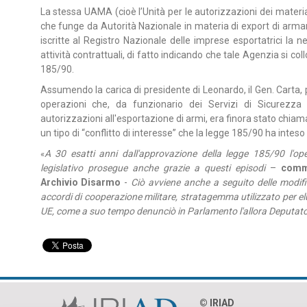
La stessa UAMA (cioè l’Unità per le autorizzazioni dei material
che funge da Autorità Nazionale in materia di export di armam
iscritte al Registro Nazionale delle imprese esportatrici la ne
attività contrattuali, di fatto indicando che tale Agenzia si 
185/90.
Assumendo la carica di presidente di Leonardo, il Gen. Carta,
operazioni che, da funzionario dei Servizi di Sicurezza c
autorizzazioni all'esportazione di armi, era finora stato chiam
un tipo di “conflitto di interesse” che la legge 185/90 ha inte
A 30 esatti anni dall'approvazione della legge 185/90 l'op
«
legislativo prosegue anche grazie a questi episodi
–
comme
Archivio Disarmo
-
Ciò avviene anche a seguito delle modific
accordi di cooperazione militare, stratagemma utilizzato per e
UE, come a suo tempo denunciò in Parlamento l'allora Deputato 
© IRIAD‎