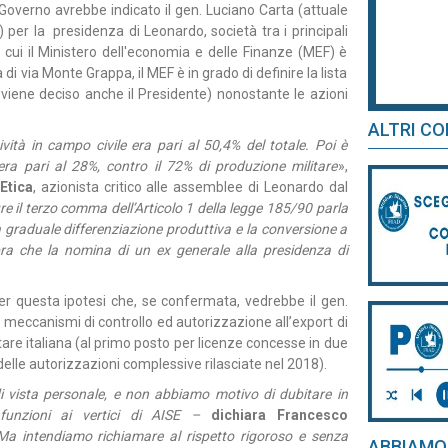
verno avrebbe indicato il gen. Luciano Carta (attuale
 per la presidenza di Leonardo, società tra i principali
 cui il Ministero dell'economia e delle Finanze (MEF) è
di via Monte Grappa, il MEF è in grado di definire la lista
viene deciso anche il Presidente) nonostante le azioni
ALTRI CO
vità in campo civile era pari al 50,4% del totale. Poi è
ra pari al 28%, contro il 72% di produzione militare
»,
Etica
, azionista critico alle assemblee di Leonardo dal
e il terzo comma dell’Articolo 1 della legge 185/90 parla
 graduale differenziazione produttiva e la conversione a
embra che la nomina di un ex generale alla presidenza di
er questa ipotesi che, se confermata, vedrebbe il gen.
 meccanismi di controllo ed autorizzazione all’export di
litare italiana (al primo posto per licenze concesse in due
% delle autorizzazioni complessive rilasciate nel 2018).
i vista personale, e non abbiamo motivo di dubitare in
funzioni ai vertici di AISE –
dichiara Francesco
Ma intendiamo richiamare al rispetto rigoroso e senza
ABBIAMO