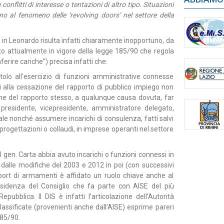
nflitti di interesse o tentazioni di altro tipo. Situazioni
 al fenomeno delle ‘revolving doors’ nel settore della
e in Leonardo risulta infatti chiaramente inopportuno, da
testo attualmente in vigore della legge 185/90 che regola
ferire cariche”) precisa infatti che:
i titolo all'esercizio di funzioni amministrative connesse
i alla cessazione del rapporto di pubblico impiego non
one del rapporto stesso, a qualunque causa dovuta, far
presidente, vicepresidente, amministratore delegato,
ale nonché assumere incarichi di consulenza, fatti salvi
 progettazioni o collaudi, in imprese operanti nel settore
gen. Carta abbia avuto incarichi o funzioni connessi in
dalle modifiche del 2003 e 2012 in poi (con successivi
xport di armamenti è affidato un ruolo chiave anche al
esidenza del Consiglio che fa parte con AISE del più
ubblica. Il DIS è infatti l’articolazione dell’Autorità
assificate (provenienti anche dall’AISE) esprime pareri
185/90.