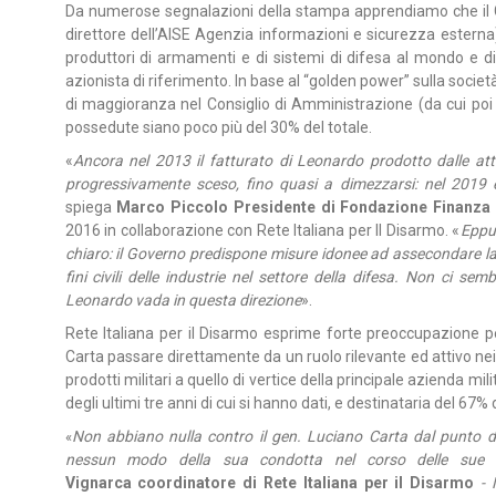
Da numerose segnalazioni della stampa apprendiamo che il Go
direttore dell’AISE Agenzia informazioni e sicurezza esterna)
produttori di armamenti e di sistemi di difesa al mondo e di
azionista di riferimento. In base al “golden power” sulla società 
di maggioranza nel Consiglio di Amministrazione (da cui poi 
possedute siano poco più del 30% del totale.
«
Ancora nel 2013 il fatturato di Leonardo prodotto dalle atti
progressivamente sceso, fino quasi a dimezzarsi: nel 2019 e
spiega
Marco Piccolo Presidente di Fondazione Finanza 
2016 in collaborazione con Rete Italiana per Il Disarmo. «
Eppur
chiaro: il Governo predispone misure idonee ad assecondare la
fini civili delle industrie nel settore della difesa. Non ci s
Leonardo vada in questa direzione
».
Rete Italiana per il Disarmo esprime forte preoccupazione p
Carta passare direttamente da un ruolo rilevante ed attivo nei
prodotti militari a quello di vertice della principale azienda mi
degli ultimi tre anni di cui si hanno dati, e destinataria del 67
Non abbiano nulla contro il gen. Luciano Carta dal punto d
«
nessun modo della sua condotta nel corso delle sue 
Vignarca coordinatore di Rete Italiana per il Disarmo
- 