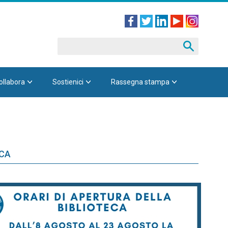
ollabora
Sostienici
Rassegna stampa
ECA