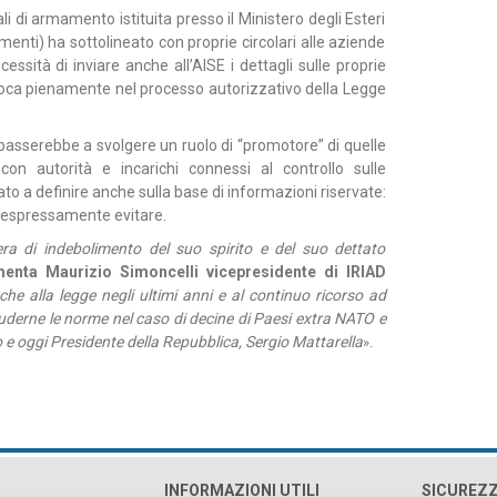
i di armamento istituita presso il Ministero degli Esteri
enti) ha sottolineato con proprie circolari alle aziende
cessità di inviare anche all’AISE i dettagli sulle proprie
colloca pienamente nel processo autorizzativo della Legge
 passerebbe a svolgere un ruolo di “promotore” di quelle
on autorità e incarichi connessi al controllo sulle
ato a definire anche sulla base di informazioni riservate:
so espressamente evitare.
era di indebolimento del suo spirito e del suo dettato
nta Maurizio Simoncelli vicepresidente di IRIAD
he alla legge negli ultimi anni e al continuo ricorso ad
luderne le norme nel caso di decine di Paesi extra NATO e
e oggi Presidente della Repubblica, Sergio Mattarella
».
INFORMAZIONI UTILI
SICUREZ