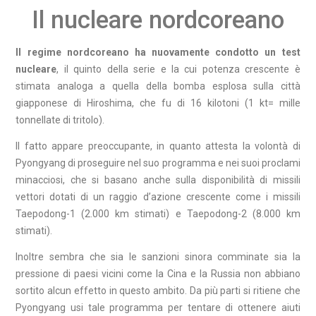
Il nucleare nordcoreano
Il regime nordcoreano ha nuovamente condotto un test
nucleare
, il quinto della serie e la cui potenza crescente è
stimata analoga a quella della bomba esplosa sulla città
giapponese di Hiroshima, che fu di 16 kilotoni (1 kt= mille
tonnellate di tritolo).
Il fatto appare preoccupante, in quanto attesta la volontà di
Pyongyang di proseguire nel suo programma e nei suoi proclami
minacciosi, che si basano anche sulla disponibilità di missili
vettori dotati di un raggio d’azione crescente come i missili
Taepodong-1 (2.000 km stimati) e Taepodong-2 (8.000 km
stimati).
Inoltre sembra che sia le sanzioni sinora comminate sia la
pressione di paesi vicini come la Cina e la Russia non abbiano
sortito alcun effetto in questo ambito. Da più parti si ritiene che
Pyongyang usi tale programma per tentare di ottenere aiuti