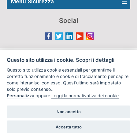
Menu Sicurezza
Social
Le immagini presenti nel sito sono in parte reperite da
Questo sito utilizza i cookie. Scopri i dettagli
Internet e pertanto valutate di pubblico dominio. Qualora
Questo sito utilizza cookie essenziali per garantirne il
gli autori o i soggetti ritratti fossero contrari al loro utilizzo
corretto funzionamento e cookie di tracciamento per capire
in questa sede, l'Istituto, ove opportuno, provvederà a
come interagisci con esso. Quest'ultimo sarà impostato
rimuoverle previa richiesta all'indirizzo email:
solo previo consenso..
info@archiviodisarmo.it
Personalizza
oppure
Leggi la normativativa dei cookie
Non accetto
Copyright 2019
Realizzazione siti web
Accetta tutto