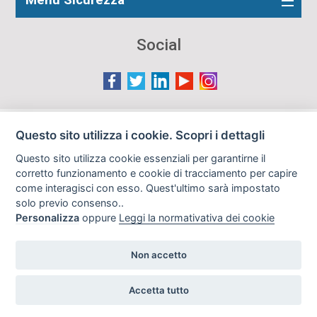
Menu Sicurezza
Social
Le immagini presenti nel sito sono in parte reperite da
Questo sito utilizza i cookie. Scopri i dettagli
Internet e pertanto valutate di pubblico dominio. Qualora
Questo sito utilizza cookie essenziali per garantirne il
gli autori o i soggetti ritratti fossero contrari al loro utilizzo
corretto funzionamento e cookie di tracciamento per capire
in questa sede, l'Istituto, ove opportuno, provvederà a
come interagisci con esso. Quest'ultimo sarà impostato
rimuoverle previa richiesta all'indirizzo email:
solo previo consenso..
info@archiviodisarmo.it
Personalizza
oppure
Leggi la normativativa dei cookie
Non accetto
Copyright 2019
Realizzazione siti web
Accetta tutto