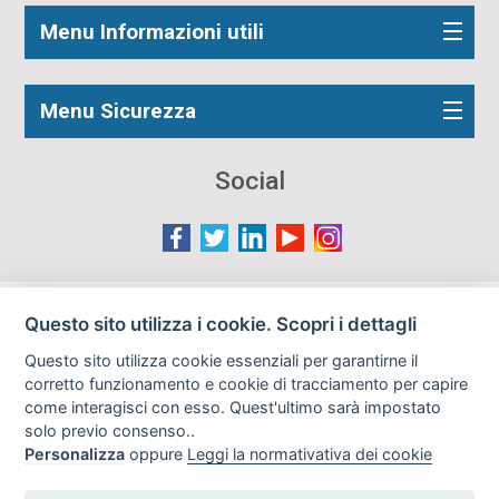
Menu Informazioni utili
Menu Sicurezza
Social
Le immagini presenti nel sito sono in parte reperite da
Questo sito utilizza i cookie. Scopri i dettagli
Internet e pertanto valutate di pubblico dominio. Qualora
Questo sito utilizza cookie essenziali per garantirne il
gli autori o i soggetti ritratti fossero contrari al loro utilizzo
corretto funzionamento e cookie di tracciamento per capire
in questa sede, l'Istituto, ove opportuno, provvederà a
come interagisci con esso. Quest'ultimo sarà impostato
rimuoverle previa richiesta all'indirizzo email:
solo previo consenso..
info@archiviodisarmo.it
Personalizza
oppure
Leggi la normativativa dei cookie