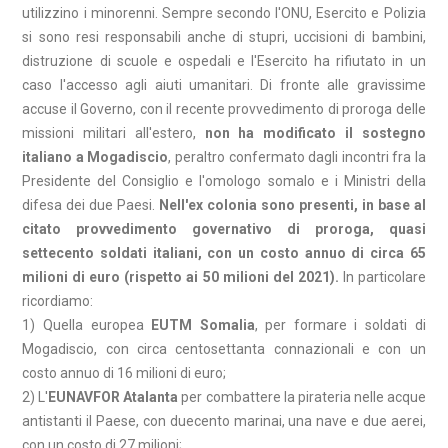
utilizzino i minorenni. Sempre secondo l'ONU, Esercito e Polizia
si sono resi responsabili anche di stupri, uccisioni di bambini,
distruzione di scuole e ospedali e l'Esercito ha rifiutato in un
caso l'accesso agli aiuti umanitari. Di fronte alle gravissime
accuse il Governo, con il recente provvedimento di proroga delle
missioni militari all'estero,
non ha modificato il sostegno
italiano a Mogadiscio
, peraltro confermato dagli incontri fra la
Presidente del Consiglio e l'omologo somalo e i Ministri della
difesa dei due Paesi.
Nell'ex colonia sono presenti, in base al
citato provvedimento governativo di proroga, quasi
settecento soldati italiani, con un costo annuo di circa 65
milioni di euro (rispetto ai 50 milioni del 2021).
In particolare
ricordiamo:
1) Quella europea
EUTM Somalia
, per formare i soldati di
Mogadiscio, con circa centosettanta connazionali e con un
costo annuo di 16 milioni di euro;
2) L'
EUNAVFOR Atalanta
per combattere la pirateria nelle acque
antistanti il Paese, con duecento marinai, una nave e due aerei,
con un costo di 27 milioni;