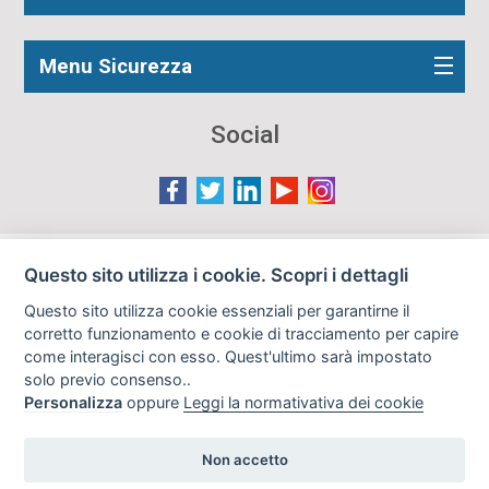
Menu Sicurezza
Social
Le immagini presenti nel sito sono in parte reperite da
Questo sito utilizza i cookie. Scopri i dettagli
Internet e pertanto valutate di pubblico dominio. Qualora
Questo sito utilizza cookie essenziali per garantirne il
gli autori o i soggetti ritratti fossero contrari al loro utilizzo
corretto funzionamento e cookie di tracciamento per capire
in questa sede, l'Istituto, ove opportuno, provvederà a
come interagisci con esso. Quest'ultimo sarà impostato
rimuoverle previa richiesta all'indirizzo email:
solo previo consenso..
info@archiviodisarmo.it
Personalizza
oppure
Leggi la normativativa dei cookie
Non accetto
Copyright 2019