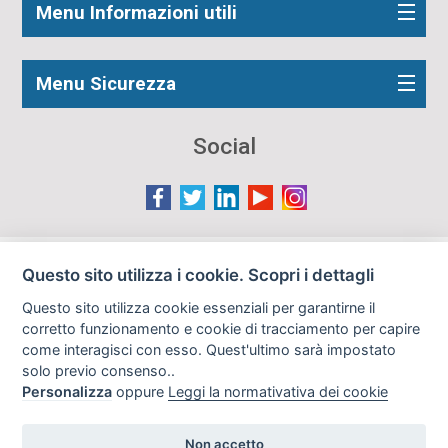
Menu Informazioni utili
Menu Sicurezza
Social
Le immagini presenti nel sito sono in parte reperite da
Questo sito utilizza i cookie. Scopri i dettagli
Internet e pertanto valutate di pubblico dominio. Qualora
Questo sito utilizza cookie essenziali per garantirne il
gli autori o i soggetti ritratti fossero contrari al loro utilizzo
corretto funzionamento e cookie di tracciamento per capire
in questa sede, l'Istituto, ove opportuno, provvederà a
come interagisci con esso. Quest'ultimo sarà impostato
rimuoverle previa richiesta all'indirizzo email:
solo previo consenso..
info@archiviodisarmo.it
Personalizza
oppure
Leggi la normativativa dei cookie
Non accetto