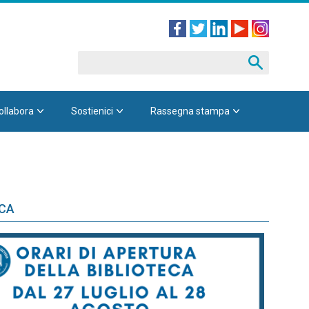
ollabora
Sostienici
Rassegna stampa
ECA