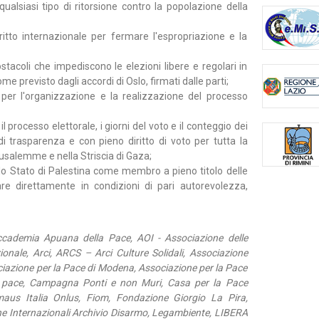
ualsiasi tipo di ritorsione contro la popolazione della
diritto internazionale per fermare l'espropriazione e la
ostacoli che impediscono le elezioni libere e regolari in
e previsto dagli accordi di Oslo, firmati dalle parti;
 per l'organizzazione e la realizzazione del processo
l processo elettorale, i giorni del voto e il conteggio dei
di trasparenza e con pieno diritto di voto per tutta la
rusalemme e nella Striscia di Gaza;
o Stato di Palestina come membro a pieno titolo delle
re direttamente in condizioni di pari autorevolezza,
ccademia Apuana della Pace, AOI - Associazione delle
ionale, Arci, ARCS – Arci Culture Solidali, Associazione
iazione per la Pace di Modena, Associazione per la Pace
di pace, Campagna Ponti e non Muri, Casa per la Pace
us Italia Onlus, Fiom, Fondazione Giorgio La Pira,
rche Internazionali Archivio Disarmo, Legambiente, LIBERA