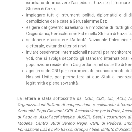
israeliano di rimuovere l'assedio di Gaza e di fermare q
Striscia di Gaza;
impiegare tutti gli strumenti politici, diplomatici e di 
demolizione delle case a Gerusalemme Est;
esigere dal governo israeliano la rimozione di tutti gli 
Cisgiordania, Gerusalemme Est e nella Striscia di Gaza, com
sostenere e assistere l'Autorità Nazionale Palestinese
elettorale, evitando ulteriori rinvii;
inviare osservatori internazionali neutrali per monitorare i
voti, che si svolga secondo gli standard internazionali 
popolazione residente in Cisgiordania, nel distretto di Ge
agire in sede ONU per un immediato riconoscimento dell
Nazioni Unite, per permettere ai due Stati di negozia
legittimità e piena sovranità.
La lettera è stata sottoscritta da:
CGIL, CISL, UIL, ACLI, A
Organizzazioni Italiane di cooperazione e solidarietà internaz
Comunità Papa Giovanni XXIII, Associazione per la Pace, Assoc
di Padova, AssoPacePalestina, AUSER, Beati i costruttori 
Modena, Centro Studi Sereno Regis, CGIL di Padova, Emma
Fondazione Lisli e Lelio Basso, Gruppo Abele, Istituto di Rice