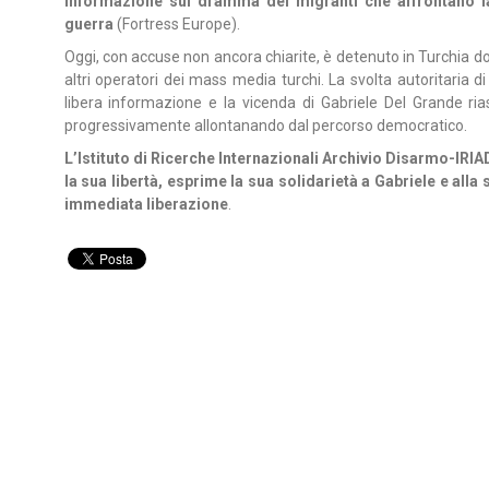
informazione sul dramma dei migranti che affrontano la
guerra
(Fortress Europe).
Oggi, con accuse non ancora chiarite, è detenuto in Turchia do
altri operatori dei mass media turchi. La svolta autoritaria 
libera informazione e la vicenda di Gabriele Del Grande r
progressivamente allontanando dal percorso democratico.
L’Istituto di Ricerche Internazionali Archivio Disarmo-IRIA
la sua libertà, esprime la sua solidarietà a Gabriele e alla
immediata liberazione
.