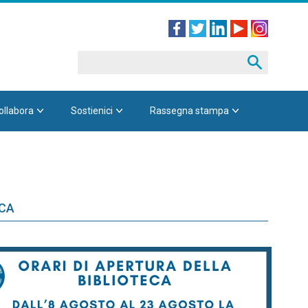
ollabora
Sostienici
Rassegna stampa
ECA