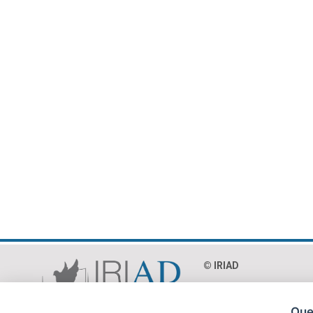
© IRIAD‎
Via Paolo Mercuri 8 - 0
C.F. 97018990586
Ques