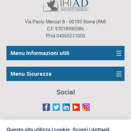
Via Paolo Mercuri 8 - 00193 Roma (RM)
C.F. 97018990586
P.Iva 04365231002
Menu Informazioni utili
Menu Sicurezza
Social
Le immagini presenti nel sito sono in parte reperite da
Questo sito utilizza i cookie. Scopri i dettagli