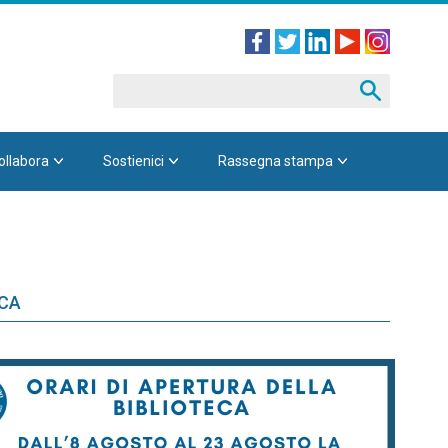
ollabora
Sostienici
Rassegna stampa
ECA