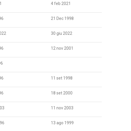
1
4 feb 2021
96
21 Dec 1998
022
30 giu 2022
96
12 nov 2001
96
96
11 set 1998
96
18 set 2000
003
11 nov 2003
996
13 ago 1999