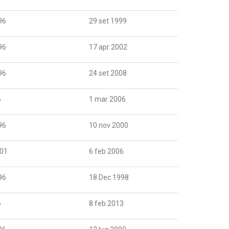
96
29 set 1999
96
17 apr 2002
96
24 set 2008
6
1 mar 2006
96
10 nov 2000
001
6 feb 2006
96
18 Dec 1998
6
8 feb 2013