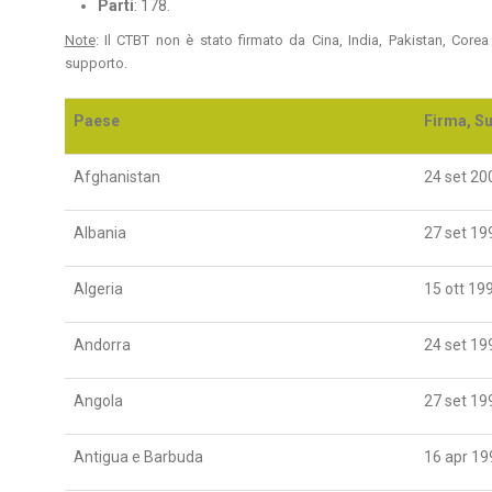
Parti
: 178.
Note
: Il CTBT non è stato firmato da Cina, India, Pakistan, Corea 
supporto.
Paese
Firma, Su
Afghanistan
24 set 20
Albania
27 set 19
Algeria
15 ott 19
Andorra
24 set 19
Angola
27 set 19
Antigua e Barbuda
16 apr 19