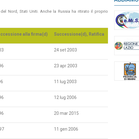
del Nord, Stati Uniti. Anche la Russia ha ritirato il proprio
ccessione alla firma(d)
Successione(d), Ratifica
03
24 set 2003
96
23 apr 2003
96
11 lug 2003
96
12 lug 2006
96
20 mar 2015
97
11 gen 2006