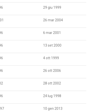
96
29 giu 1999
001
26 mar 2004
96
6 mar 2001
96
13 set 2000
96
4 ott 1999
96
26 ott 2006
02
28 ott 2002
96
24 lug 1998
997
10 gen 2013