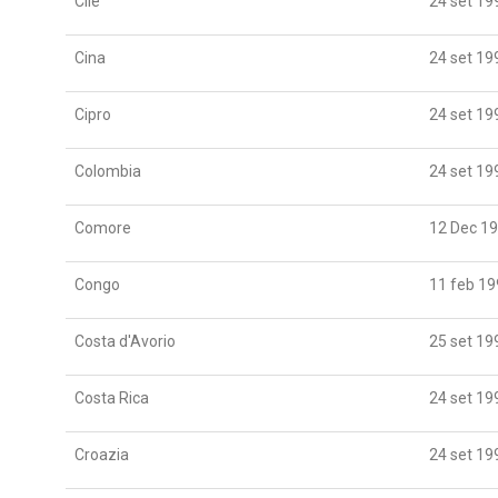
Cile
24 set 19
Cina
24 set 19
Cipro
24 set 19
Colombia
24 set 19
Comore
12 Dec 1
Congo
11 feb 19
Costa d'Avorio
25 set 19
Costa Rica
24 set 19
Croazia
24 set 19