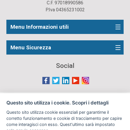
C.F. 97018990586
P.Iva 04365231002
Menu Informazioni utili
Menu Sicurezza
Social
Le immagini presenti nel sito sono in parte reperite da
Questo sito utilizza i cookie. Scopri i dettagli
Internet e pertanto valutate di pubblico dominio. Qualora
Questo sito utilizza cookie essenziali per garantirne il
gli autori o i soggetti ritratti fossero contrari al loro utilizzo
corretto funzionamento e cookie di tracciamento per capire
in questa sede, l'Istituto, ove opportuno, provvederà a
come interagisci con esso. Quest'ultimo sarà impostato
rimuoverle previa richiesta all'indirizzo email: