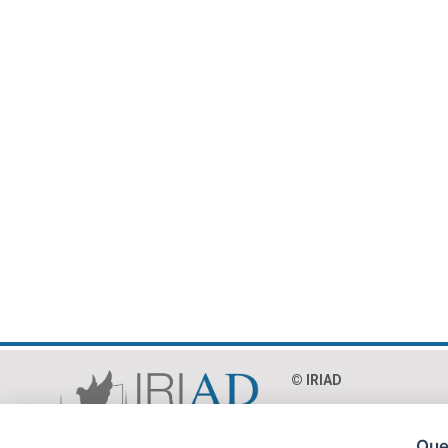
© IRIAD‎
Via Paolo Mercuri 8 - 0
C.F. 97018990586
Ques