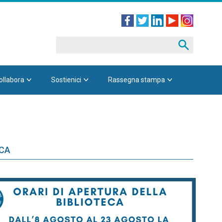
ollabora
Sostienici
Rassegna stampa
ECA