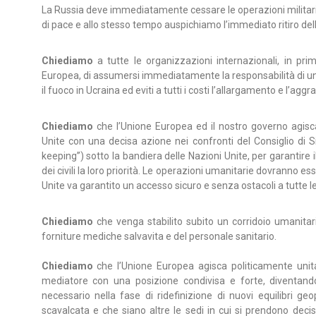
La Russia deve immediatamente cessare le operazioni militari e
di pace e allo stesso tempo auspichiamo l’immediato ritiro del
Chiediamo
a tutte le organizzazioni internazionali, in pri
Europea, di assumersi immediatamente la responsabilità di un
il fuoco in Ucraina ed eviti a tutti i costi l’allargamento e l’aggr
Chiediamo
che l’Unione Europea ed il nostro governo agisc
Unite con una decisa azione nei confronti del Consiglio di Si
keeping”) sotto la bandiera delle Nazioni Unite, per garantire 
dei civili la loro priorità. Le operazioni umanitarie dovranno ess
Unite va garantito un accesso sicuro e senza ostacoli a tutte le 
Chiediamo
che venga stabilito subito un corridoio umanitario 
forniture mediche salvavita e del personale sanitario.
Chiediamo
che l’Unione Europea agisca politicamente unit
mediatore con una posizione condivisa e forte, diventand
necessario nella fase di ridefinizione di nuovi equilibri geop
scavalcata e che siano altre le sedi in cui si prendono dec