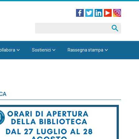
ollabora
Sostienici
Rassegna stampa
ECA