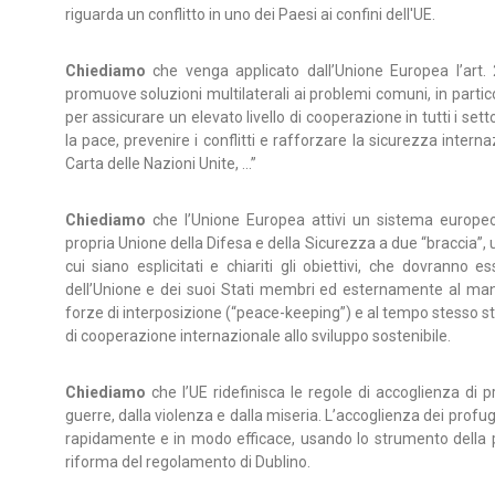
riguarda un conflitto in uno dei Paesi ai confini dell'UE.
Chiediamo
che venga applicato dall’Unione Europea l’art. 2
promuove soluzioni multilaterali ai problemi comuni, in partico
per assicurare un elevato livello di cooperazione in tutti i settor
la pace, prevenire i conflitti e rafforzare la sicurezza intern
Carta delle Nazioni Unite, ...”
Chiediamo
che l’Unione Europea attivi un sistema europe
propria Unione della Difesa e della Sicurezza a due “braccia”, un
cui siano esplicitati e chiariti gli obiettivi, che dovranno e
dell’Unione e dei suoi Stati membri ed esternamente al ma
forze di interposizione (“peace-keeping”) e al tempo stesso str
di cooperazione internazionale allo sviluppo sostenibile.
Chiediamo
che l’UE ridefinisca le regole di accoglienza di p
guerre, dalla violenza e dalla miseria. L’accoglienza dei prof
rapidamente e in modo efficace, usando lo strumento della
riforma del regolamento di Dublino.