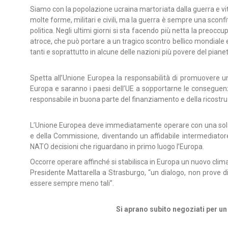
Siamo con la popolazione ucraina martoriata dalla guerra e vit
molte forme, militari e civili, ma la guerra è sempre una sconfitt
politica. Negli ultimi giorni si sta facendo più netta la preoc
atroce, che può portare a un tragico scontro bellico mondiale
tanti e soprattutto in alcune delle nazioni più povere del pianet
Spetta all’Unione Europea la responsabilità di promuovere un
Europa e saranno i paesi dell’UE a sopportarne le conseguenze
responsabile in buona parte del finanziamento e della ricostruzi
L’Unione Europea deve immediatamente operare con una sola
e della Commissione, diventando un affidabile intermediatore
NATO decisioni che riguardano in primo luogo l’Europa.
Occorre operare affinché si stabilisca in Europa un nuovo clim
Presidente Mattarella a Strasburgo, “un dialogo, non prove 
essere sempre meno tali”.
Si aprano subito negoziati per un