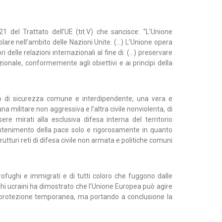
1 del Trattato dell’UE (tit.V) che sancisce: “L’Unione
lare nell’ambito delle Nazioni Unite. (...) L’Unione opera
i delle relazioni internazionali al fine di: (...) preservare
azionale, conformemente agli obiettivi e ai princìpi della
o di sicurezza comune e interdipendente, una vera e
a militare non aggressiva e l’altra civile nonviolenta, di
ssere mirati alla esclusiva difesa interna del territorio
ntenimento della pace solo e rigorosamente in quanto
utturi reti di difesa civile non armata e politiche comuni
rofughi e immigrati e di tutti coloro che fuggono dalle
ughi ucraini ha dimostrato che l’Unione Europea può agire
 protezione temporanea, ma portando a conclusione la