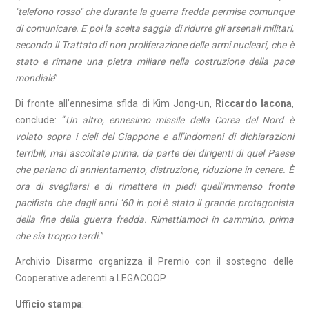
"telefono rosso" che durante la guerra fredda permise comunque
di comunicare. E poi la scelta saggia di ridurre gli arsenali militari,
secondo il Trattato di non proliferazione delle armi nucleari, che è
stato e rimane una pietra miliare nella costruzione della pace
mondiale
”.
Di fronte all’ennesima sfida di Kim Jong-un,
Riccardo Iacona
,
conclude: “
Un altro, ennesimo missile della Corea del Nord è
volato sopra i cieli del Giappone e all’indomani di dichiarazioni
terribili, mai ascoltate prima, da parte dei dirigenti di quel Paese
che parlano di annientamento, distruzione, riduzione in cenere. È
ora di svegliarsi e di rimettere in piedi quell’immenso fronte
pacifista che dagli anni ’60 in poi è stato il grande protagonista
della fine della guerra fredda. Rimettiamoci in cammino, prima
che sia troppo tardi.
”
Archivio Disarmo organizza il Premio con il sostegno delle
Cooperative aderenti a LEGACOOP.
Ufficio stampa
: