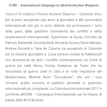
ICAN –
International Campaign to Abolish Nuclear Weapons
Torna il 10 ottobre il Premio Archivio Disarmo – Colombe d’oro
per la pace assegnato ogni anno ai giornalisti e alle personalità
internazionali che più si sono distinte nel promuovere i temi
della pace, della gestione nonviolenta dei conflitti e della
cooperazione internazionale. Quest’anno la Giuria, formata da
Fabrizio Battistelli, Dora Iacobelli, Riccardo Iacona, Dacia Maraini,
Andrea Riccardi e Tana de Zulueta, ha assegnato le Colombe
per la sezione giornalisti a: Lucia Goracci inviata di RaiNews24
che documenta da anni i conflitti contemporanei sui fronti di
guerra più caldi; Nancy Porsia, freelance da Tunisi che ha
raccontato la guerra civile in Libia e le rotte migratorie del
Mediterraneo; Michele Rech “Zerocalcare”, che con i suoi
romanzi grafici avvicina al pubblico giovanile le questioni
internazionali più complesse. La Colomba Internazionale 2017 è
conferita all’ICAN – Campagna Internazionale per la messa al
bando delle Armi Nucleari.