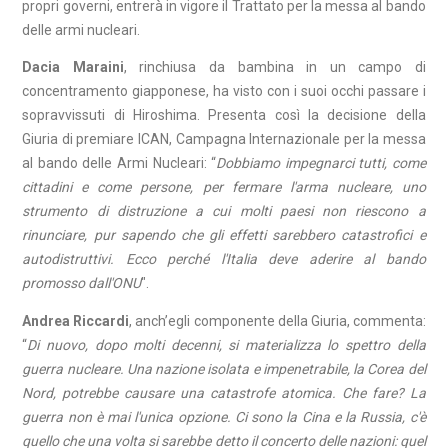
propri governi, entrerà in vigore il Trattato per la messa al bando
delle armi nucleari.
Dacia Maraini
, rinchiusa da bambina in un campo di
concentramento giapponese, ha visto con i suoi occhi passare i
sopravvissuti di Hiroshima. Presenta così la decisione della
Giuria di premiare ICAN, Campagna Internazionale per la messa
al bando delle Armi Nucleari: “
Dobbiamo impegnarci tutti, come
cittadini e come persone, per fermare l'arma nucleare, uno
strumento di distruzione a cui molti paesi non riescono a
rinunciare, pur sapendo che gli effetti sarebbero catastrofici e
autodistruttivi. Ecco perché l'Italia deve aderire al bando
promosso dall'ONU
".
Andrea Riccardi
, anch’egli componente della Giuria, commenta:
“
Di nuovo, dopo molti decenni, si materializza lo spettro della
guerra nucleare. Una nazione isolata e impenetrabile, la Corea del
Nord, potrebbe causare una catastrofe atomica. Che fare? La
guerra non è mai l'unica opzione. Ci sono la Cina e la Russia, c'è
quello che una volta si sarebbe detto il concerto delle nazioni: quel