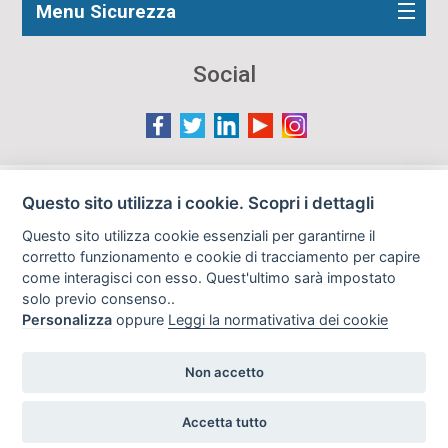
Menu Sicurezza
Social
Le immagini presenti nel sito sono in parte reperite da
Questo sito utilizza i cookie. Scopri i dettagli
Internet e pertanto valutate di pubblico dominio. Qualora
Questo sito utilizza cookie essenziali per garantirne il
gli autori o i soggetti ritratti fossero contrari al loro utilizzo
corretto funzionamento e cookie di tracciamento per capire
in questa sede, l'Istituto, ove opportuno, provvederà a
come interagisci con esso. Quest'ultimo sarà impostato
rimuoverle previa richiesta all'indirizzo email:
solo previo consenso..
info@archiviodisarmo.it
Personalizza
oppure
Leggi la normativativa dei cookie
Non accetto
Copyright 2019
Realizzazione siti web
Accetta tutto