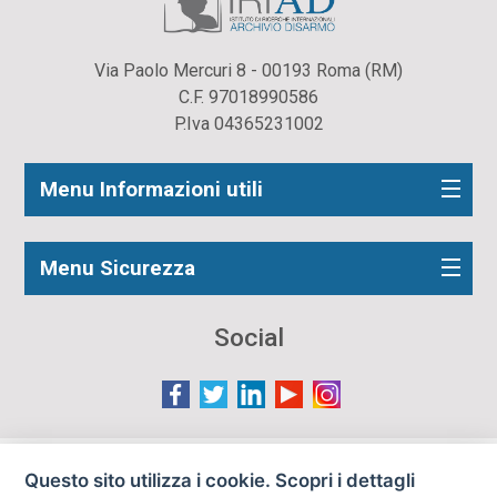
Via Paolo Mercuri 8 - 00193 Roma (RM)
C.F. 97018990586
P.Iva 04365231002
Menu Informazioni utili
Menu Sicurezza
Social
Le immagini presenti nel sito sono in parte reperite da
Questo sito utilizza i cookie. Scopri i dettagli