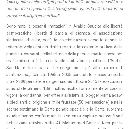
impiegando anche ordigni prodotti in Italia in questo conflitto e
non ha mai risposto alle interrogazioni riguardo alle forniture di
armamenti al governo di Riad
”.
Sono note le pesanti limitazioni in Arabia Saudita alle libertà
democratiche (libertà di parola, di stampa, di associazione
sindacale, di culto, ecc.), le discriminazioni verso le donne, le
reiterate violazioni dei diritti umani e la costante pratica delle
punizioni corporali, della tortura e della pena di morte, anche per
reati minori, inflitta con la decapitazione pubblica. L’Arabia
Saudita è tra i paesi che eseguono il più alto numero di
sentenze capitali: dal 1985 al 2005 sono state messe a morte
oltre 2200 persone e da gennaio ad ottobre 2015 le esecuzioni
sono state almeno 138. Inoltre, risulta formalmente ancora in
vigore la condanna “per offesa all’Islam” al blogger Raif Badawi
a dieci anni di prigione e mille frustate (50 per sessione) e nelle
scorse settimane la Corte penale speciale e la Corte suprema
saudite hanno confermato la sentenza capitale nei confronti
del giovane attivista sciita Ali Mohammed Baqir al-Nimr per la