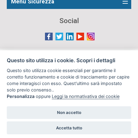
Menu Sicurezza
Social
Le immagini presenti nel sito sono in parte reperite da
Questo sito utilizza i cookie. Scopri i dettagli
Internet e pertanto valutate di pubblico dominio. Qualora
Questo sito utilizza cookie essenziali per garantirne il
gli autori o i soggetti ritratti fossero contrari al loro utilizzo
corretto funzionamento e cookie di tracciamento per capire
in questa sede, l'Istituto, ove opportuno, provvederà a
come interagisci con esso. Quest'ultimo sarà impostato
rimuoverle previa richiesta all'indirizzo email:
solo previo consenso..
info@archiviodisarmo.it
Personalizza
oppure
Leggi la normativativa dei cookie
Non accetto
Copyright 2019
Realizzazione siti web
Accetta tutto