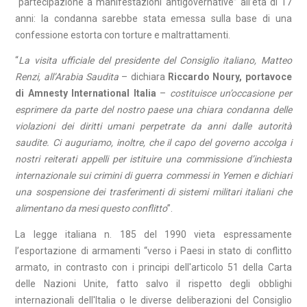
“partecipazione a manifestazioni antigovernative” all’età di 17
anni: la condanna sarebbe stata emessa sulla base di una
confessione estorta con torture e maltrattamenti.
“
La visita ufficiale del presidente del Consiglio italiano, Matteo
Renzi, all’Arabia Saudita
– dichiara
Riccardo Noury, portavoce
di Amnesty International Italia
–
costituisce un’occasione per
esprimere da parte del nostro paese una chiara condanna delle
violazioni dei diritti umani perpetrate da anni dalle autorità
saudite. Ci auguriamo, inoltre, che il capo del governo accolga i
nostri reiterati appelli per istituire una commissione d’inchiesta
internazionale sui crimini di guerra commessi in Yemen e dichiari
una sospensione dei trasferimenti di sistemi militari italiani che
alimentano da mesi questo conflitto
”.
La legge italiana n. 185 del 1990 vieta espressamente
l’esportazione di armamenti “verso i Paesi in stato di conflitto
armato, in contrasto con i principi dell'articolo 51 della Carta
delle Nazioni Unite, fatto salvo il rispetto degli obblighi
internazionali dell'Italia o le diverse deliberazioni del Consiglio