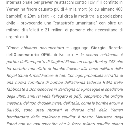
internazionale per prevenire attacchi contro i civili”. Il conflitto in
Yemen ha finora causato più di 4 mila morti (di cui almeno 400
bambini) e 20mila feriti - di cui circa la metà tra la popolazione
civile - provocando una “catastrofe umanitaria” con oltre un
milione di sfollati e 21 milioni di persone che necessitano di
urgenti aiuti.
“
Come abbiamo documentato
– aggiunge
Giorgio Beretta
dell’
Osservatorio OPAL
di Brescia –
la scorsa settimana è
partito dall’aeroporto di Cagliari Elmas un cargo Boeing 747 che
ha portato tonnellate di bombe italiane alla base militare della
Royal Saudi Armed Forces di Taif. Con ogni probabilità si tratta di
una nuova fornitura di bombe dell’azienda tedesca RWM Italia
fabbricate a Domusnovas in Sardegna che prosegue le spedizioni
degli ultimi anni (si veda l’allegato in pdf). Sappiamo che ordigni
inesplosi del tipo di quelli inviati dall’Italia, come le bombe MK84 e
Blu109, sono stati ritrovati in diverse città dello Yemen
bombardate dalla coalizione saudita: il nostro Ministero degli
Esteri non ha mai smentito che le forze militari saudite stiano