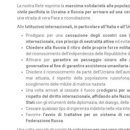
La nostra Rete esprime la
massima solidarietà alle popolazio
civile pacifista in Ucraina e Russia per arrivare ad una c
una strada di vera Pace e riconciliazione.
Alle
Istituzioni internazionali, in particolare all’Italia e all
Prodigarsi per una
cessazione degli scontri con t
internazionale, con principi di neutralità attiva
ed evita
Chiedere alla Russia il ritiro delle proprie forze milita
del riconoscimento dell’indipendenza delle Repubbliche 
Attivarsi per
garantire un passaggio sicuro alle a
governative al fine di garantire assistenza umanitaria
Chiedere il riconoscimento da parte dell’Ucraina dell’a
mai attuata, il rispetto della popolazione russofo
scioglimento delle milizie di matrice nazista
Una volta arrivati al cessate il fuoco p
rodigarsi per u
rispetto del diritto internazionale, affidando alle Nazion
Stati
con gli strumenti della diplomazia, del dialogo, della
Cessare qualsiasi tipo di ingerenza indebita nella vita int
Favorire
l’avvio di trattative per un sistema di r
Federazione Russa
.
Una volta cessati gli scontri
la soluzione per una vera strad