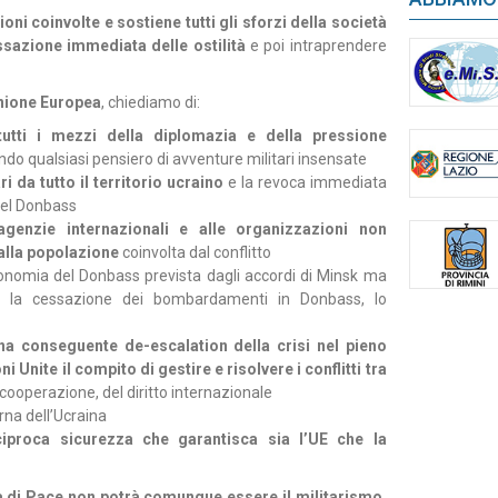
ni coinvolte e sostiene tutti gli sforzi della società
essazione immediata delle ostilità
e poi intraprendere
’Unione Europea
, chiediamo di:
utti i mezzi della diplomazia e della pressione
ndo qualsiasi pensiero di avventure militari insensate
ri da tutto il territorio ucraino
e la revoca immediata
del Donbass
genzie internazionali e alle organizzazioni non
 alla popolazione
coinvolta dal conflitto
utonomia del Donbass prevista dagli accordi di Minsk ma
na, la cessazione dei bombardamenti in Donbass, lo
na conseguente de-escalation della crisi nel pieno
i Unite il compito di gestire e risolvere i conflitti tra
 cooperazione, del diritto internazionale
erna dell’Ucraina
eciproca sicurezza che garantisca sia l’UE che la
a di Pace non potrà comunque essere il militarismo,