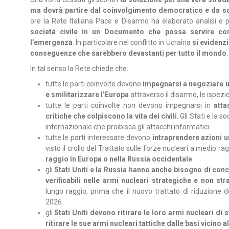
ma dovrà partire dal coinvolgimento democratico e da sce
ore la Rete Italiana Pace e Disarmo ha elaborato analisi e
società civile in un Documento che possa servire co
l’emergenza
. In particolare nel conflitto in Ucraina
si evidenzi
conseguenze che sarebbero devastanti per tutto il mondo
.
In tal senso la Rete chiede che:
tutte le parti coinvolte devono
impegnarsi a negoziare u
e smilitarizzare l’Europa
attraverso il disarmo, le ispezio
tutte le parti coinvolte non devono impegnarsi in
atta
critiche che colpiscono la vita dei civili
. Gli Stati e la
internazionale che proibisca gli attacchi informatici.
tutte le parti interessate devono
intraprendere azioni u
visto il crollo del Trattato sulle forze nucleari a medio ra
raggio in Europa o nella Russia occidentale
.
gli
Stati Uniti e la Russia hanno anche bisogno di conc
verificabili nelle armi nucleari strategiche e non str
lungo raggio, prima che il nuovo trattato di riduzione 
2026.
gli
Stati Uniti devono ritirare le loro armi nucleari d
ritirare le sue armi nucleari tattiche dalle basi vicino 