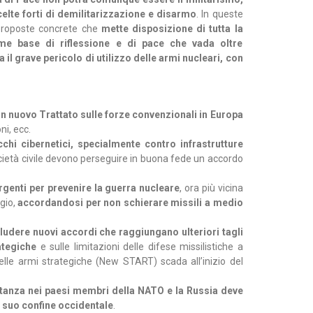
lte forti di demilitarizzazione e disarmo
. In queste
 proposte concrete che
mette disposizione di tutta la
me base di riflessione e di pace che vada oltre
a il grave pericolo di utilizzo delle armi nucleari, con
n nuovo Trattato sulle forze convenzionali in Europa
ni, ecc.
cchi cibernetici, specialmente contro infrastrutture
 società civile devono perseguire in buona fede un accordo
rgenti per prevenire la guerra nucleare
, ora più vicina
ggio,
accordandosi per non schierare missili a medio
ludere nuovi accordi che raggiungano ulteriori tagli
ategiche
e sulle limitazioni delle difese missilistiche a
delle armi strategiche (New START) scada all’inizio del
i stanza nei paesi membri della NATO e la Russia deve
al suo confine occidentale
.