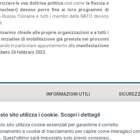
izzare la sua dottrina politica
così come
la Russia e
rmi nucleari) devono porre fine ai loro programmi di
, la Russia, l’Ucraina e tutti i membri della NATO devono
i.
Disarmo chiede alle proprie organizzazioni e a tutti i
 iniziative di mobilitazione già previste nei prossimi
dando in particolare appuntamento alla
manifestazione
abato 26 febbraio 2022.
INFORMAZIONI UTILI
SICUREZ
0193 Roma (RM)
Contatti e orari
Cookie p
Mappa
Privacy 
to sito utilizza i cookie. Scopri i dettagli
Sostienici
Copyrig
o sito utilizza cookie essenziali per garantirne il corretto
Traspar
ionamento e cookie di tracciamento per capire come interagisci co
. Quest'ultimo sarà impostato solo previo consenso..