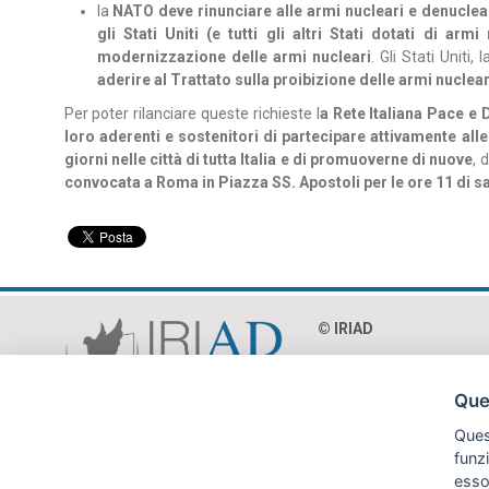
la
NATO deve rinunciare alle armi nucleari e denuclear
gli Stati Uniti (e tutti gli altri Stati dotati di a
modernizzazione delle armi nucleari
. Gli Stati Uniti
aderire al Trattato sulla proibizione delle armi nuclear
Per poter rilanciare queste richieste l
a Rete Italiana Pace e 
loro aderenti e sostenitori di partecipare attivamente alle
giorni nelle città di tutta Italia e di promuoverne di nuove
, 
convocata a Roma in Piazza SS. Apostoli per le ore 11 di s
© IRIAD‎
Via Paolo Mercuri 8 - 0
C.F. 97018990586
Ques
P.Iva 04365231002
Quest
funz
esso