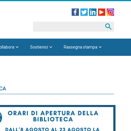
ollabora
Sostienici
Rassegna stampa
ECA