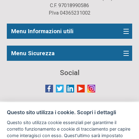
C.F. 97018990586
P.Iva 04365231002
Menu Informazioni utili
Menu Sicurezza
Social
Le immagini presenti nel sito sono in parte reperite da
Questo sito utilizza i cookie. Scopri i dettagli
Internet e pertanto valutate di pubblico dominio. Qualora
Questo sito utilizza cookie essenziali per garantirne il
gli autori o i soggetti ritratti fossero contrari al loro utilizzo
corretto funzionamento e cookie di tracciamento per capire
in questa sede, l'Istituto, ove opportuno, provvederà a
come interagisci con esso. Quest'ultimo sarà impostato