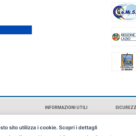
INFORMAZIONI UTILI
SICUREZ
0193 Roma (RM)
Contatti e orari
Cookie p
Mappa
Privacy 
to sito utilizza i cookie. Scopri i dettagli
Sostienici
Copyrig