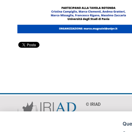
© IRIAD‎
Via Paolo Mercuri 8 - 0
C.F. 97018990586
Ques
P.Iva 04365231002