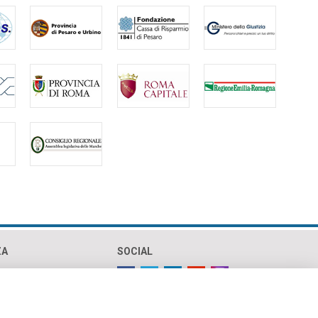
ZA
SOCIAL
olicy
policy
ht