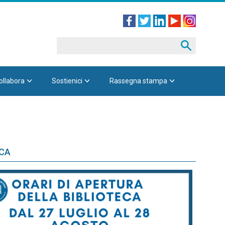
ollabora
Sostienici
Rassegna stampa
ECA