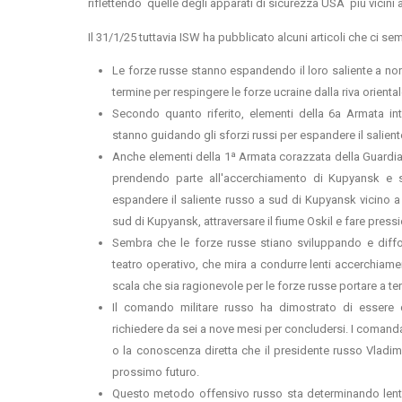
riflettendo quelle degli apparati di sicurezza USA più vicini a
Il 31/1/25 tuttavia ISW ha pubblicato alcuni articoli che ci sem
Le forze russe stanno espandendo il loro saliente a no
termine per respingere le forze ucraine dalla riva oriental
Secondo quanto riferito, elementi della 6a Armata int
stanno guidando gli sforzi russi per espandere il salien
Anche elementi della 1ª Armata corazzata della Guardia
prendendo parte all'accerchiamento di Kupyansk e 
espandere il saliente russo a sud di Kupyansk vicino a
sud di Kupyansk, attraversare il fiume Oskil e fare press
Sembra che le forze russe stiano sviluppando e diffo
teatro operativo, che mira a condurre lenti accerchiamen
scala che sia ragionevole per le forze russe portare a t
Il comando militare russo ha dimostrato di essere
richiedere da sei a nove mesi per concludersi. I comand
o la conoscenza diretta che il presidente russo Vladimi
prossimo futuro.
Questo metodo offensivo russo sta determinando lent