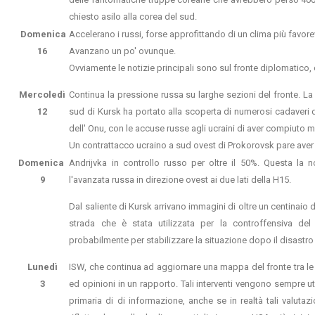
chiesto asilo alla corea del sud.
Domenica
Accelerano i russi, forse approfittando di un clima più favorev
16​
Avanzano un po' ovunque.
Ovviamente le notizie principali sono sul fronte diplomatico
Mercoledì
Continua la pressione russa su larghe sezioni del fronte. La 
12
sud di Kursk ha portato alla scoperta di numerosi cadaveri di
dell' Onu, con le accuse russe agli ucraini di aver compiuto 
Un contrattacco ucraino a sud ovest di Prokorovsk pare aver o
Domenica
Andrijvka in controllo russo per oltre il 50%. Questa la 
9
l'avanzata russa in
direzione ovest ai due lati della H15.
Dal saliente di Kursk arrivano immagini di oltre un centinaio
strada che è stata
utilizzata per la controffensiva d
probabilmente per stabilizzare la situazione
dopo il disastro
Lunedì
ISW, che continua ad aggiornare una mappa del fronte tra le p
3
ed opinioni in un rapporto. Tali interventi vengono sempre u
primaria di di informazione, anche se in realtà tali valutazi