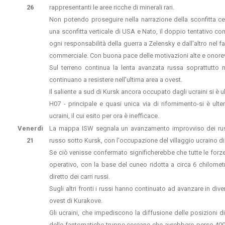
26
rappresentanti le aree ricche di minerali rari.
Non potendo proseguire nella narrazione della sconfitta c
una sconfitta verticale di USA e Nato, il doppio tentativo c
ogni responsabilità della guerra a Zelensky e dall'altro nel f
commerciale. Con buona pace delle motivazioni alte e onorev
Sul terreno continua la lenta avanzata russa soprattutto n
continuano a resistere nell'ultima area a ovest.
Il saliente a sud di Kursk ancora occupato dagli ucraini si è ult
H07 - principale e quasi unica via di rifornimento-si è ulte
ucraini, il cui esito per ora è inefficace.
Venerdì
La mappa ISW segnala un avanzamento improvviso dei russi 
21
russo sotto Kursk, con l'occupazione del villaggio ucraino di
Se ciò venisse confermato significherebbe che tutte le forze
operativo, con la base del cuneo ridotta a circa 6 chilometr
diretto dei carri russi.
Sugli altri fronti i russi hanno continuato ad avanzare in div
ovest di Kurakove.
Gli ucraini, che impediscono la diffusione delle posizioni di
delle fantomatiche truppe coreane che avrebbero perso 4000